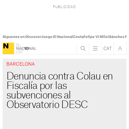
Síguenos en Discover
Juego El Nacional
Ceuta
Felipe VI Milei
Sánchez M
BARCELONA
Denuncia contra Colau en
Fiscalía por las
subvenciones al
Observatorio DESC