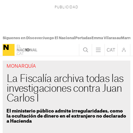
Síguenos en Discover
Juego El Nacional
Portadas
Emma Vilarasau
Marru
MONARQUÍA
La Fiscalía archiva todas las
investigaciones contra Juan
Carlos I
El ministerio público admite irregularidades, como
la ocultación de dinero en el extranjero no declarado
a Hacienda