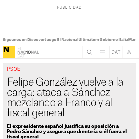
Síguenos en Discover
Juego El Nacional
Ultimátum Gobierno Italia
Marr
PSOE
Felipe González vuelve a la
carga: ataca a Sánchez
mezclando a Franco y al
fiscal general
El expresidente español justifica su oposición a
Pedro Sánchez y asegura que dimitiría si él fuera el
fiscal general