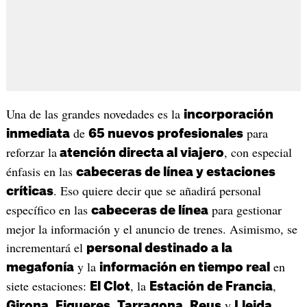
Una de las grandes novedades es la
incorporación
de
para
inmediata
65 nuevos profesionales
reforzar la
, con especial
atención directa al viajero
énfasis en las
cabeceras de línea y estaciones
. Eso quiere decir que se añadirá personal
críticas
específico en las
para gestionar
cabeceras de línea
mejor la información y el anuncio de trenes. Asimismo, se
incrementará el
personal destinado a la
y la
en
megafonía
información en tiempo real
siete estaciones:
, la
,
El Clot
Estación de Francia
,
,
,
y
Girona
Figueres
Tarragona
Reus
Lleida