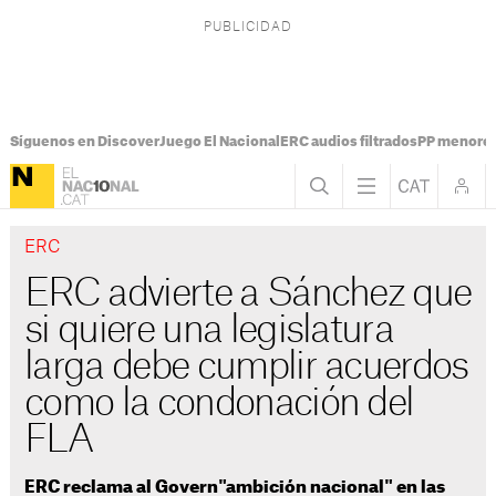
Síguenos en Discover
Juego El Nacional
ERC audios filtrados
PP menores
ERC
ERC advierte a Sánchez que
si quiere una legislatura
larga debe cumplir acuerdos
como la condonación del
FLA
ERC reclama al Govern"ambición nacional" en las