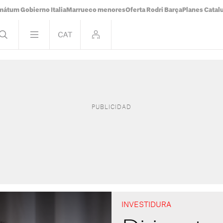
mátum Gobierno Italia
Marrueco menores
Oferta Rodri Barça
Planes Catal
INVESTIDURA