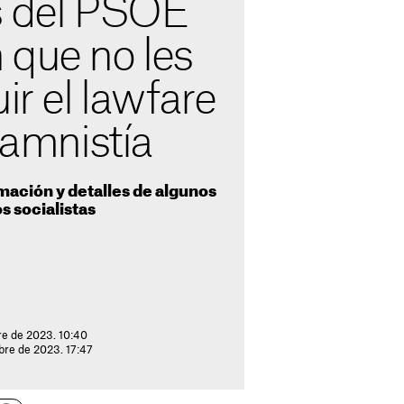
s del PSOE
 que no les
ir el lawfare
e amnistía
ormación y detalles de algunos
s socialistas
re de 2023. 10:40
bre de 2023. 17:47