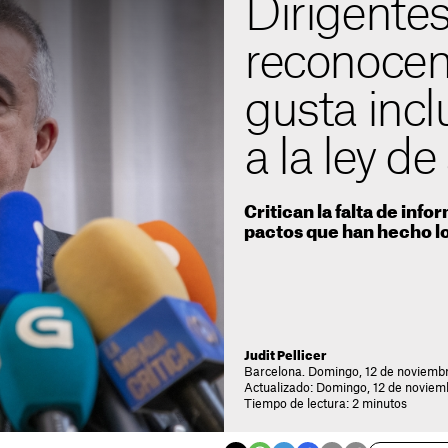
Dirigente
reconocen
gusta inclu
a la ley d
Critican la falta de inf
pactos que han hecho lo
Judit Pellicer
Barcelona. Domingo, 12 de noviemb
Actualizado: Domingo, 12 de noviem
Tiempo de lectura: 2 minutos