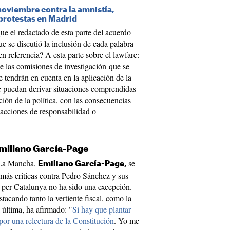
noviembre contra la amnistía,
 protestas en Madrid
ue el redactado de esta parte del acuerdo
e se discutió la inclusión de cada palabra
 referencia? A esta parte sobre el lawfare:
de las comisiones de investigación que se
se tendrán en cuenta en la aplicación de la
se puedan derivar situaciones comprendidas
ción de la política, con las consecuencias
 acciones de responsabilidad o
 Emiliano García-Page
a-La Mancha,
se
Emiliano García-Page,
 más criticas contra Pedro Sánchez y sus
s per Catalunya no ha sido una excepción.
tacando tanto la vertiente fiscal, como la
 última, ha afirmado: "
Si hay que plantar
por una relectura de la Constitución
. Yo me