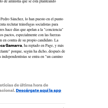
o de amnistía que se está planteando
de Pedro Sánchez, lo han puesto en el punto
nta reclutar tránsfugas socialistas para
ares hace días que apelan a la "conciencia"
los pactos, especialmente con las fuerzas
en en contra de su propio candidato. La
, ha reptado en Page, y más
ca Gamarra
lante" porque, según ha dicho, después de
s independentistas se entra en "un camino
oticias de última hora de
acional.
Descárgate aquí la app