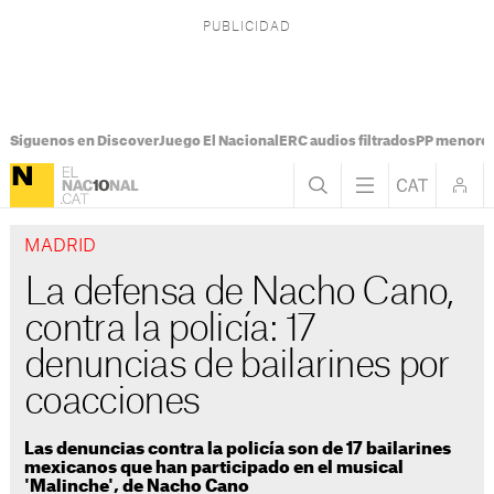
Síguenos en Discover
Juego El Nacional
ERC audios filtrados
PP menores
MADRID
La defensa de Nacho Cano,
contra la policía: 17
denuncias de bailarines por
coacciones
Las denuncias contra la policía son de 17 bailarines
mexicanos que han participado en el musical
'Malinche', de Nacho Cano