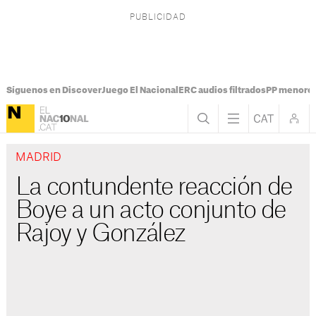
Síguenos en Discover
Juego El Nacional
ERC audios filtrados
PP menores
MADRID
La contundente reacción de
Boye a un acto conjunto de
Rajoy y González