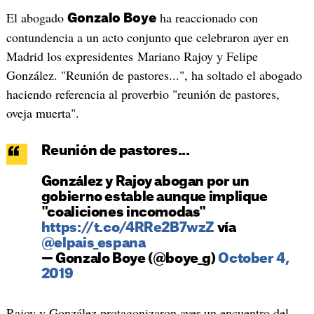
El abogado
ha reaccionado con
Gonzalo Boye
contundencia a un acto conjunto que celebraron ayer en
Madrid los expresidentes Mariano Rajoy y Felipe
González. "Reunión de pastores...", ha soltado el abogado
haciendo referencia al proverbio "reunión de pastores,
oveja muerta".
Reunión de pastores...
González y Rajoy abogan por un
gobierno estable aunque implique
"coaliciones incomodas"
https://t.co/4RRe2B7wzZ
vía
@elpais_espana
— Gonzalo Boye (@boye_g)
October 4,
2019
Rajoy y González protagonizaron ayer un encuentro del