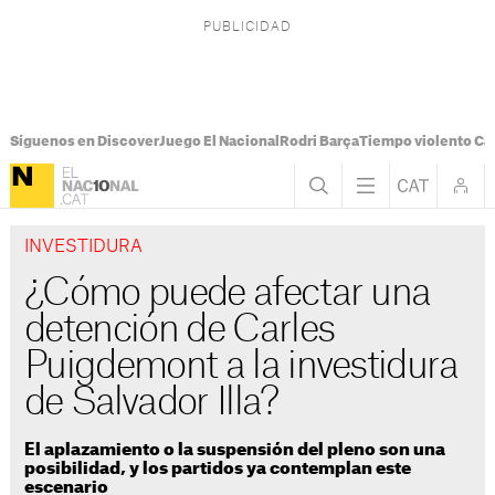
Síguenos en Discover
Juego El Nacional
Rodri Barça
Tiempo violento Ca
INVESTIDURA
¿Cómo puede afectar una
detención de Carles
Puigdemont a la investidura
de Salvador Illa?
El aplazamiento o la suspensión del pleno son una
posibilidad, y los partidos ya contemplan este
escenario