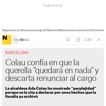
Síguenos en Discover
Juego El Nacional
Marruecos menores
Terremoto
BARCELONA
Colau confía en que la
querella "quedará en nada" y
descarta renunciar al cargo
La alcaldesa Ada Colau ha mostrado "perplejidad"
porque se la cita a declarar por unos hechos que la
fiscalía ya archivó