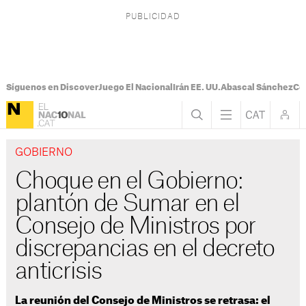
Síguenos en Discover
Juego El Nacional
Irán EE. UU.
Abascal Sánchez
Con
GOBIERNO
Choque en el Gobierno:
plantón de Sumar en el
Consejo de Ministros por
discrepancias en el decreto
anticrisis
La reunión del Consejo de Ministros se retrasa: el