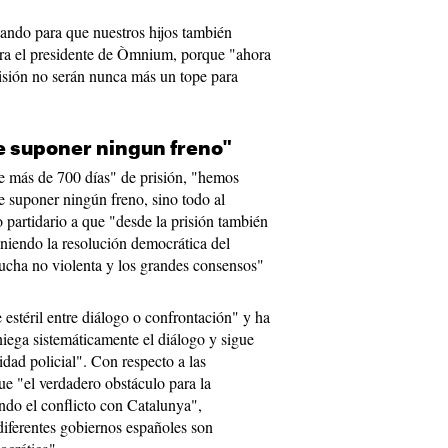
tando para que nuestros hijos también
ura el presidente de Òmnium, porque "ahora
isión no serán nunca más un tope para
e suponer ningun freno"
de más de 700 días" de prisión, "hemos
e suponer ningún freno, sino todo al
o partidario a que "desde la prisión también
niendo la resolución democrática del
lucha no violenta y los grandes consensos"
estéril entre diálogo o confrontación" y ha
iega sistemáticamente el diálogo y sigue
lidad policial". Con respecto a las
e "el verdadero obstáculo para la
ndo el conflicto con Catalunya",
 diferentes gobiernos españoles son