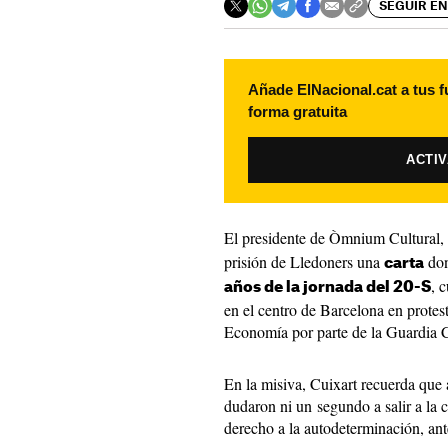
SEGUIR EN
Añade ElNacional.cat a tus f
forma gratuita
ACTI
El presidente de Òmnium Cultural,
prisión de Lledoners una
don
carta
, 
años de la jornada del 20-S
en el centro de Barcelona en protesta
Economía por parte de la Guardia C
En la misiva, Cuixart recuerda que 
dudaron ni un segundo a salir a la ca
derecho a la autodeterminación, ant