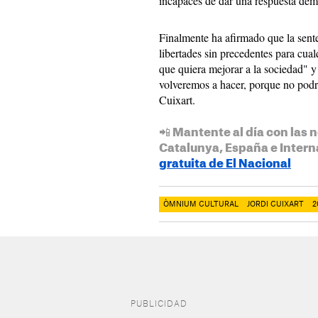
incapaces de dar una respuesta dem
Finalmente ha afirmado que la sent
libertades sin precedentes para cual
que quiera mejorar a la sociedad" y
volveremos a hacer, porque no pod
Cuixart.
📲 Mantente al día con las n
Catalunya, España e Intern
gratuita de El Nacional
ÒMNIUM CULTURAL
JORDI CUIXART
2