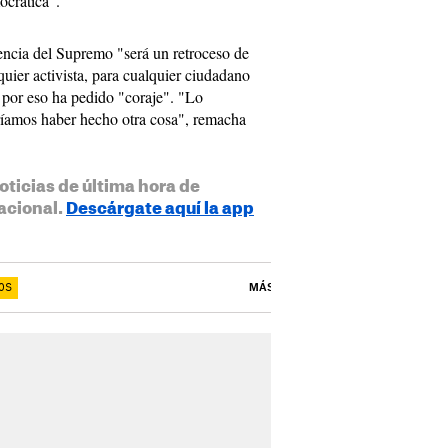
ocrática".
encia del Supremo "será un retroceso de
quier activista, para cualquier ciudadano
 por eso ha pedido "coraje". "Lo
ríamos haber hecho otra cosa", remacha
oticias de última hora de
acional.
Descárgate aquí la app
0S
MÁS