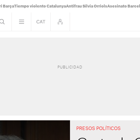
i Barça
Tiempo violento Catalunya
Antifrau Sílvia Orriols
Asesinato Barce
PRESOS POLÍTICOS