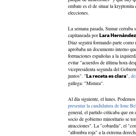
embate es el de situar la kryptoni
elecciones.
La semana pasada, Sumar cerraba 
capitaneada por
Lara Hernández 
Díaz seguirá formando parte como n
aprobaba un documento interno que a
formaciones españolas a la izquier
evitar "acuerdos de última hora de
vicepresidenta segunda del Gobier
juntos". "
",
de
La receta es clara
gallega: "Mistura".
Al día siguiente, el lunes, Podemo
presentar la candidatura de Ione Be
general, el partido criticaba que 
socio de gobierno minoritario se to
atracciones". La "cobardía", el "
"alfombra roja" a la extrema derecha