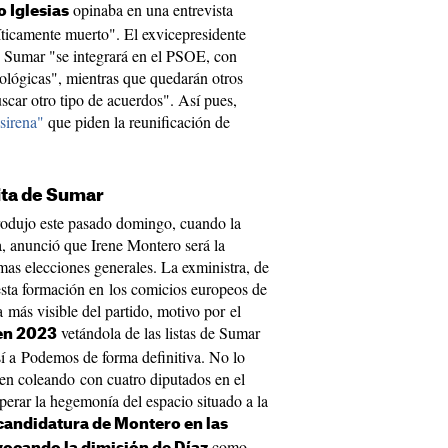
opinaba en una entrevista
o Iglesias
íticamente muerto". El exvicepresidente
e Sumar "se integrará en el PSOE, con
deológicas", mientras que quedarán otros
uscar otro tipo de acuerdos". Así pues,
sirena"
que piden la reunificación de
ita de Sumar
rodujo este pasado domingo, cuando la
ra, anunció que Irene Montero será la
as elecciones generales. La exministra, de
 esta formación en los comicios europeos de
a más visible del partido, motivo por el
vetándola de las listas de Sumar
 en 2023
así a Podemos de forma definitiva. No lo
en coleando con cuatro diputados en el
erar la hegemonía del espacio situado a la
 candidatura de Montero en las
como