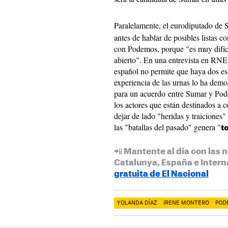
Paralelamente, el eurodiputado de
antes de hablar de posibles listas c
con Podemos, porque "es muy difíci
abierto". En una entrevista en RNE,
español no permite que haya dos es
experiencia de las urnas lo ha dem
para un acuerdo entre Sumar y Pode
los actores que están destinados a 
dejar de lado "heridas y traiciones" 
las "batallas del pasado" genera "
t
📲 Mantente al día con las n
Catalunya, España e Intern
gratuita de El Nacional
YOLANDA DÍAZ
IRENE MONTERO
POD