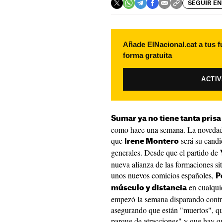
SEGUIR EN
Añade ElNacional.cat a tus f
forma gratuita
ACTI
Sumar ya no tiene tanta pris
como hace una semana. La novedad
que
será su candi
Irene Montero
generales. Desde que el partido de
nueva alianza de las formaciones si
unos nuevos comicios españoles,
P
en cualquie
músculo y distancia
empezó la semana disparando contr
asegurando que están "muertos", qu
parque de atracciones" y que hay qu