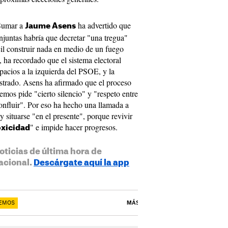
 Sumar a
ha advertido que
Jaume Asens
onjuntas habría que decretar "una tregua"
l construir nada en medio de un fuego
 ha recordado que el sistema electoral
pacios a la izquierda del PSOE, y la
ostrado. Asens ha afirmado que el proceso
mos pide "cierto silencio" y "respeto entre
confluir". Por eso ha hecho una llamada a
y situarse "en el presente", porque revivir
" e impide hacer progresos.
oxicidad
oticias de última hora de
acional.
Descárgate aquí la app
EMOS
MÁS