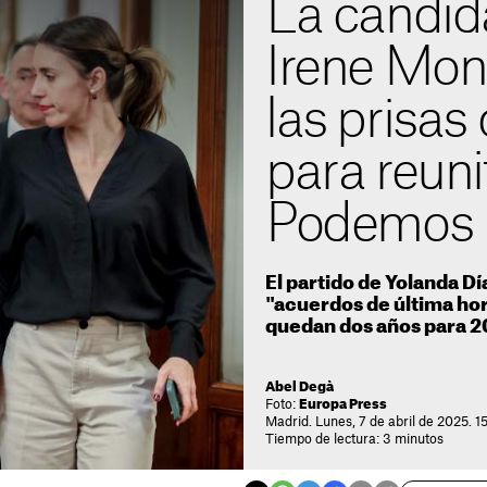
La candid
Irene Mon
las prisa
para reuni
Podemos
El partido de Yolanda Dí
"acuerdos de última hor
quedan dos años para 2
Abel Degà
Foto:
Europa Press
Madrid. Lunes, 7 de abril de 2025. 1
Tiempo de lectura: 3 minutos