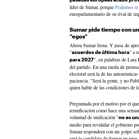
pasadas europeas acabó prov
líder de Sumar, porque
Podemos se 
europarlamentario de su rival de iz
Sumar pide tiempo con una
"egos"
Ahora Sumar frena. Y pasa de apro
"
" a 
acuerdos de última hora
", en palabras de Lara
para 2027
del partido. En una rueda de prensa
electoral será la de las autonómica
paciencia. "Será la gente, y no Pabl
quien hable de las condiciones de l
Preguntada por el motivo por el que
reunificación como hace una seman
voluntad de unificación "
no es un
medio para revalidar el gobierno p
Sumar responderá con un golpe so
será la candidata de Sumar en unas