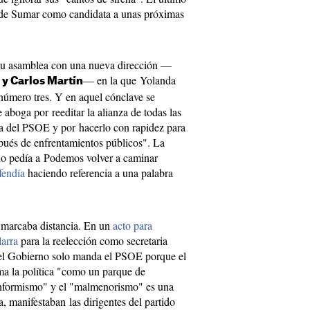
ta de Sumar como candidata a unas próximas
su asamblea con una nueva dirección —
— en la que Yolanda
y Carlos Martín
úmero tres. Y en aquel cónclave se
boga por reeditar la alianza de todas las
da del PSOE y por hacerlo con rapidez para
spués de enfrentamientos públicos". La
no pedía a Podemos volver a caminar
fendía
haciendo referencia a una palabra
s marcaba distancia. En un
acto para
larra
para la reelección como secretaria
en el Gobierno solo manda el PSOE porque el
ma la política "como un parque de
conformismo" y el "malmenorismo" es una
, manifestaban las dirigentes del partido