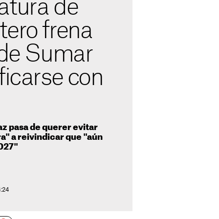
atura de
tero frena
s de Sumar
ficarse con
az pasa de querer evitar
a" a reivindicar que "aún
027"
5:24