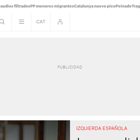
audios filtrados
PP menores migrantes
Catalunya nuevo pico
Peinado
Trag
IZQUIERDA ESPAÑOLA