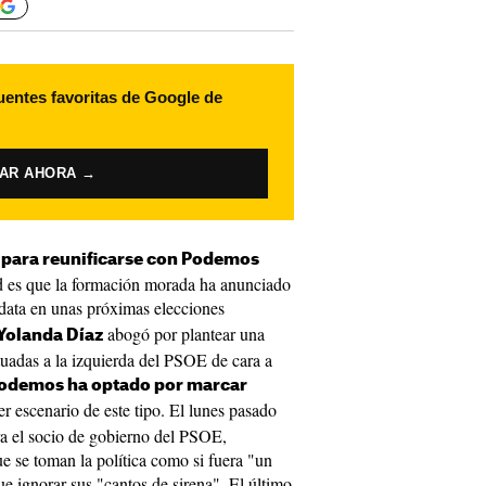
uentes favoritas de Google de
VAR AHORA →
a para reunificarse con Podemos
 es que la formación morada ha anunciado
data en unas próximas elecciones
abogó por plantear una
Yolanda Díaz
tuadas a la izquierda del PSOE de cara a
odemos ha optado por marcar
r escenario de este tipo. El lunes pasado
a el socio de gobierno del PSOE,
e se toman la política como si fuera "un
e ignorar sus "cantos de sirena". El último