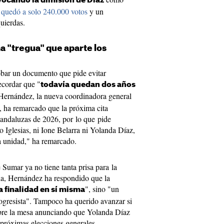
ocando la dimisión de Díaz
quedó a solo 240.000 votos
y un
quierdas.
 "tregua" que aparte los
bar un documento que pide evitar
recordar que "
todavía quedan dos años
 Hernández, la nueva coordinadora general
, ha remarcado que la próxima cita
s andaluzas de 2026, por lo que pide
o Iglesias, ni Ione Belarra ni Yolanda Díaz,
a unidad," ha remarcado.
 Sumar ya no tiene tanta prisa para la
a, Hernández ha respondido que la
", sino "un
a finalidad en sí misma
rogresista". Tampoco ha querido avanzar si
bre la mesa anunciando que Yolanda Díaz
 próximas elecciones generales.