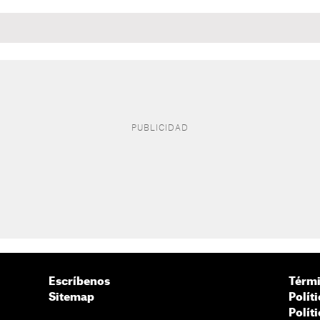
Escríbenos
Térmi
Sitemap
Polít
Polít