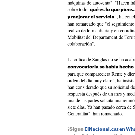
máquinas de autoventa". "Hacen falt
sobre todo,
qué
es lo que piens
", ha concl
y mejorar el servicio
han remarcado que "el seguimiento d
realiza de forma diaria y en coordi
Mobilitat del Departament de Territ
colaboración".
La crítica de Sanglas no se ha aca
convocatoria se había hecho 
para que compareciera Renfe y diera
orden del día muy claro", ha insist
han considerado que su solicitud d
respuesta después de un mes y medi
una de las partes solicita una reuni
siete días. Ya han pasado cerca de 5
Generalitat", han remachado.
¡Sigue
ElNacional.cat en W