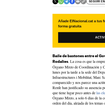
SEGUIR EN
Añade ElNacional.cat a tus f
forma gratuita
ACTI
Baile de bastones entre el G
. La cosa es que la empre
Rodalies
Órgano Mixto de Coordinación y Co
lunes por la tarde a la sede del Depa
Infraestructures i Mobilitat, Marc S
comparecido y nos parece una actit
Renfe han justificado su ausencia p
que tiene lugar poco antes de
las el
Órgano Mixto, a solo 6 días de la co
orden del día, alejada de los temas o