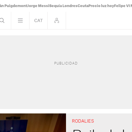
ián Puigdemont
Jorge Messi
Sequía Londres
Ceuta
Precio luz hoy
Felipe VI 
RODALIES