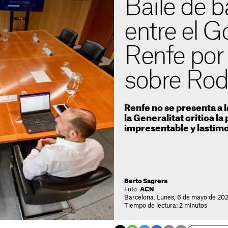
Baile de 
entre el G
Renfe por
sobre Rod
Renfe no se presenta a 
la Generalitat critica la
impresentable y lastim
Berto Sagrera
Foto:
ACN
Barcelona. Lunes, 6 de mayo de 202
Tiempo de lectura: 2 minutos