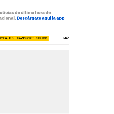
oticias de última hora de
acional.
Descárgate aquí la app
RODALIES
TRANSPORTE PÚBLICO
MÁS