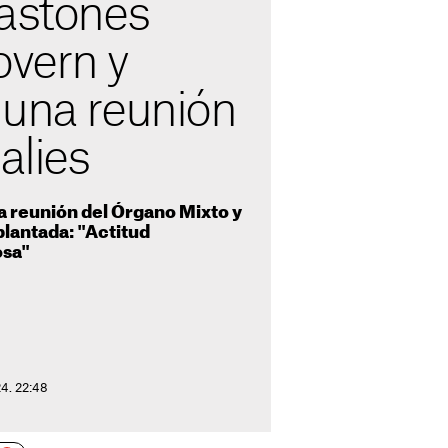
bastones
overn y
 una reunión
alies
la reunión del Órgano Mixto y
 plantada: "Actitud
osa"
4. 22:48