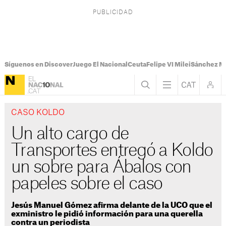
Síguenos en Discover
Juego El Nacional
Ceuta
Felipe VI Milei
Sánchez M
CASO KOLDO
Un alto cargo de
Transportes entregó a Koldo
un sobre para Ábalos con
papeles sobre el caso
Jesús Manuel Gómez afirma delante de la UCO que el
exministro le pidió información para una querella
contra un periodista