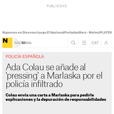
Síguenos en Discover
Juego El Nacional
Portadas
Merz - Meloni
PLATER T
POLICÍA ESPAÑOLA
Ada Colau se añade al
'pressing' a Marlaska por el
policía infiltrado
Colau envía una carta a Marlaska para pedirle
explicaciones y la depuración de responsabilidades