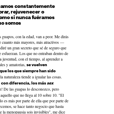
camos constantemente
rar, rejuvenecer o
omo si nunca fuéramos
omo somos
s guapos, con la edad, van a peor. Me dirás
ue cuanto más mayores, más atractivos —
diré un gran secreto que sé de seguro que
e esfuerzan. Los que no entraban dentro de
a juventud, con el tiempo, al aprender a
ales y amatorias,
se vuelven
que los que siempre han sido
a naturaleza tiende a igualar las cosas.
 con diferencia, los más
sex
ión! De las guapas lo desconozco, pero
 aquello que no llega al 10 sobre 10. "El
o es más por parte de ella que por parte de
jecemos, se hace tanto negocio que hasta
 la menopausia sois invisibles", me dice