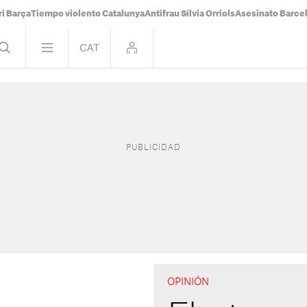
i Barça
Tiempo violento Catalunya
Antifrau Sílvia Orriols
Asesinato Barce
OPINIÓN