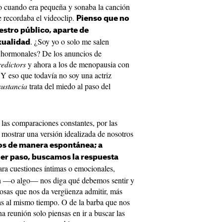
mo cuando era pequeña y sonaba la canción
 recordaba el videoclip.
Pienso que no
stro público, aparte de
. ¿Soy yo o solo me salen
xualidad
s hormonales? De los anuncios de
redictors
y ahora a los de menopausia con
¡Y eso que todavía no soy una actriz
sustancia
trata del miedo al paso del
as comparaciones constantes, por las
e mostrar una versión idealizada de nosotros
os de manera espontánea; a
er paso, buscamos la respuesta
ara cuestiones íntimas o emocionales,
n —o algo— nos diga qué debemos sentir y
osas que nos da vergüenza admitir, más
as al mismo tiempo. O de la barba que nos
a reunión solo piensas en ir a buscar las