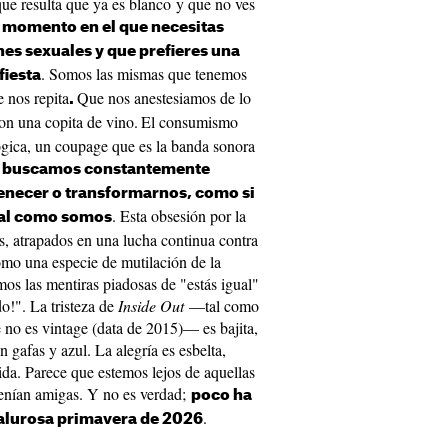
que resulta que ya es blanco y que no ves
momento en el que necesitas
nes sexuales y que prefieres una
. Somos las mismas que tenemos
fiesta
e nos repita
Que nos anestesiamos de lo
.
on una copita de vino.
El consumismo
gica, un coupage que es la banda sonora
s buscamos constantemente
enecer o transformarnos, como si
. Esta obsesión por la
tal como somos
s, atrapados en una lucha continua contra
omo una especie de mutilación de la
mos las mentiras piadosas de "estás igual"
o!". La tristeza de
Inside Out
—tal como
e no es vintage (data de 2015)— es bajita,
n gafas y azul. La alegría es esbelta,
ida. Parece que estemos lejos de aquellas
tenían amigas. Y no es verdad;
poco ha
.
calurosa primavera de 2026