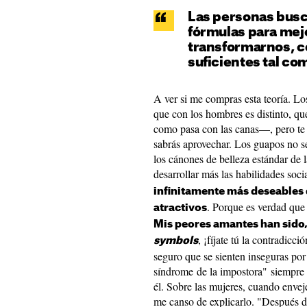
Las personas bus
fórmulas para mejo
transformarnos, c
suficientes tal c
A ver si me compras esta teoría. Lo
que con los hombres es distinto, q
como pasa con las canas—, pero te 
sabrás aprovechar. Los guapos no s
los cánones de belleza estándar de l
desarrollar más las habilidades soci
infinitamente más deseables 
. Porque es verdad que l
atractivos
Mis peores amantes han sido,
, ¡fíjate tú la contradicc
symbols
seguro que se sienten inseguras por
síndrome de la impostora" siempre l
él. Sobre las mujeres, cuando enve
me canso de explicarlo. "Después de