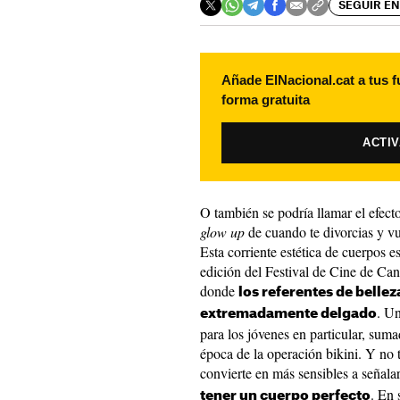
SEGUIR EN
Añade ElNacional.cat a tus f
forma gratuita
ACTI
O también se podría llamar el efec
glow up
de cuando te divorcias y vu
Esta corriente estética de cuerpos e
edición del Festival de Cine de Can
donde
los referentes de belle
. Un
extremadamente delgado
para los jóvenes en particular, sum
época de la operación bikini. Y no 
convierte en más sensibles a señalar
. En 
tener un cuerpo perfecto