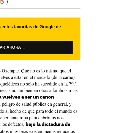
uentes favoritas de Google de
VAR AHORA →
to Ozempic. Que no es lo mismo que el
elves a estar en el mercado (de la carne).
squeléticos no solo ha sucedido en la 79.ª
nes, sino también en otras alfombras rojas
za vuelven a ser un canon
 peligro de salud pública en general, y
ado al hecho de que para todo el mundo es
tener tanta ropa para cubrirnos nos
 los defectos,
bajo la dictadura de
sitios muy pijos existen menús reducidos