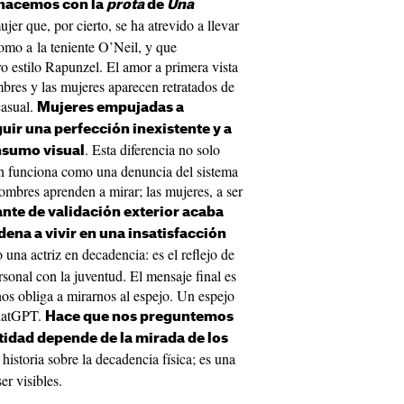
 hacemos con la
prota
de
Una
jer que, por cierto, se ha atrevido a llevar
como a la teniente O’Neil, y que
o estilo Rapunzel. El amor a primera vista
mbres y las mujeres aparecen retratados de
casual.
Mujeres empujadas a
guir una perfección inexistente y a
. Esta diferencia no solo
nsumo visual
ién funciona como una denuncia del sistema
ombres aprenden a mirar; las mujeres, a ser
nte de validación exterior acaba
dena a vivir en una insatisfacción
o una actriz en decadencia: es el reflejo de
rsonal con la juventud. El mensaje final es
s obliga a mirarnos al espejo. Un espejo
ChatGPT.
Hace que nos preguntemos
tidad depende de la mirada de los
historia sobre la decadencia física; es una
er visibles.