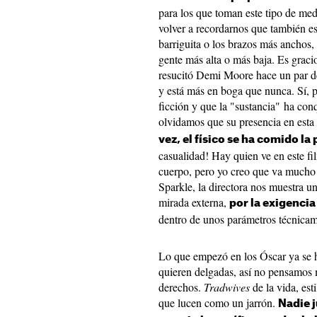
para los que toman este tipo de med
volver a recordarnos que también es 
barriguita o los brazos más anchos
gente más alta o más baja. Es graci
resucitó Demi Moore hace un par de
y está más en boga que nunca. Sí, p
ficción y que la "sustancia" ha conq
olvidamos que su presencia en esta
vez, el físico se ha comido la
casualidad! Hay quien ve en este fil
cuerpo, pero yo creo que va mucho m
Sparkle, la directora nos muestra 
mirada externa,
por la exigenci
dentro de unos parámetros técnicam
Lo que empezó en los Óscar ya se ha
quieren delgadas, así no pensamos 
derechos.
Tradwives
de la vida, est
que lucen como un jarrón.
Nadie j