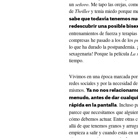
un
señoro
. Me tapo las orejas, co
de
Thriller
y tenía miedo porque me
sabe que todavía tenemos nue
redescubrir una posible bise
entrenamientos de fuerza y terapia
compresas he pasado a los de los
p
lo que ha durado la postpandemia. 
sexagenaria! Porque la película
La 
tiempo.
Vivimos en una época marcada por l
redes sociales y por la necesidad d
mismos.
Ya no nos relacionam
menudo, antes de dar cualqui
. Incluso p
rápida en la pantalla
parece que necesitamos que alguie
cómo debemos actuar. Entre otras c
allá de que tenemos granos y arrug
empieza a salir y cuando estás en un