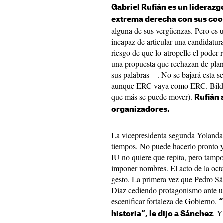
Gabriel Rufián es un liderazg
extrema derecha con sus co
alguna de sus vergüenzas. Pero es un
incapaz de articular una candidatur
riesgo de que lo atropelle el poder r
una propuesta que rechazan de plan
sus palabras—. No se bajará esta se
aunque ERC vaya como ERC. Bildu
que más se puede mover).
Rufián 
organizadores.
La vicepresidenta segunda Yolanda 
tiempos. No puede hacerlo pronto y 
IU no quiere que repita, pero tamp
imponer nombres. El acto de la octa
gesto. La primera vez que Pedro Sá
Díaz cediendo protagonismo ante un
escenificar fortaleza de Gobierno.
“
. Y
historia”, le dijo a Sánchez