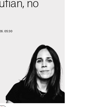
fián, no
26. 05:30