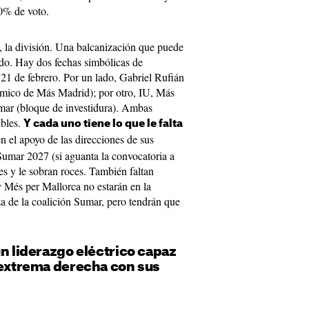
0% de voto.
, la división. Una balcanización que puede
do. Hay dos fechas simbólicas de
 21 de febrero. Por un lado, Gabriel Rufián
mico de Más Madrid); por otro, IU, Más
r (bloque de investidura). Ambas
ibles.
Y cada uno tiene lo que le falta
n el apoyo de las direcciones de sus
 Sumar 2027 (si aguanta la convocatoria a
es y le sobran roces. También faltan
y Més per Mallorca no estarán en la
za de la coalición Sumar, pero tendrán que
un liderazgo eléctrico capaz
a extrema derecha con sus