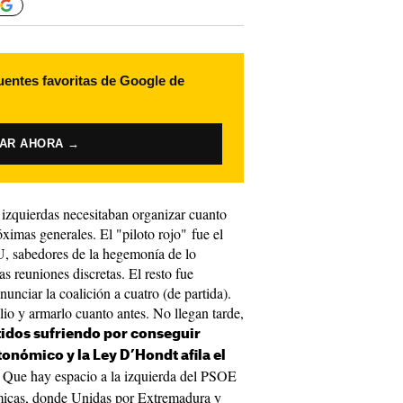
uentes favoritas de Google de
VAR AHORA →
 izquierdas necesitaban organizar cuanto
róximas generales. El "piloto rojo" fue el
IU, sabedores de la hegemonía de lo
 reuniones discretas. El resto fue
unciar la coalición a cuatro (de partida).
lio y armarlo cuanto antes. No llegan tarde,
idos sufriendo por conseguir
tonómico y la Ley D’Hondt afila el
. Que hay espacio a la izquierda del PSOE
ómicas, donde Unidas por Extremadura y