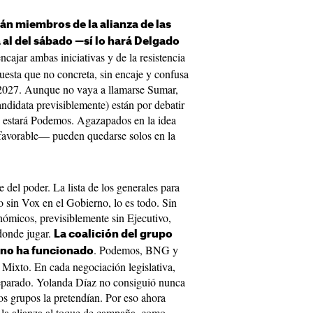
rán miembros de la alianza de las
á al del sábado —sí lo hará Delgado
ncajar ambas iniciativas y de la resistencia
esta que no concreta, sin encaje y confusa
 2027. Aunque no vaya a llamarse Sumar,
ndidata previsiblemente) están por debatir
s estará Podemos. Agazapados en la idea
 favorable— pueden quedarse solos en la
del poder. La lista de los generales para
o sin Vox en el Gobierno, lo es todo. Sin
onómicos, previsiblemente sin Ejecutivo,
 donde jugar.
La coalición del grupo
. Podemos, BNG y
 no ha funcionado
Mixto. En cada negociación legislativa,
eparado. Yolanda Díaz no consiguió nunca
 los grupos la pretendían. Por eso ahora
r la alianza al toque de campaña, como