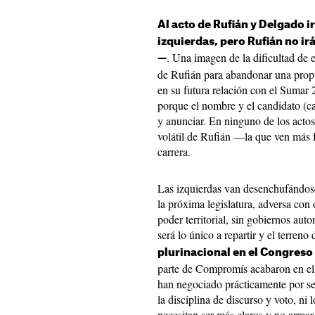
Al acto de Rufián y Delgado i
izquierdas, pero Rufián no ir
. Una imagen de la dificultad de e
—
de Rufián para abandonar una propu
en su futura relación con el Sumar
porque el nombre y el candidato (ca
y anunciar. En ninguno de los acto
volátil de Rufián —la que ven más
carrera.
Las izquierdas van desenchufándose 
la próxima legislatura, adversa con 
poder territorial, sin gobiernos aut
será lo único a repartir y el terreno
plurinacional en el Congreso
parte de Compromís acabaron en el 
han negociado prácticamente por s
la disciplina de discurso y voto, ni
necesitan ser más claros y no arma