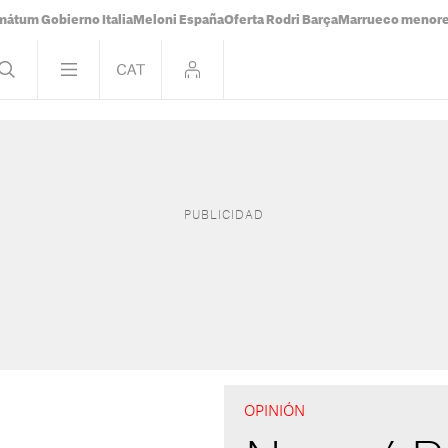
mátum Gobierno Italia
Meloni España
Oferta Rodri Barça
Marrueco menor
OPINIÓN