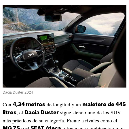
Dacia Duster 2024
Con
de longitud y un
4,34 metros
maletero de 445
, el
sigue siendo uno de los SUV
litros
Dacia Duster
más prácticos de su categoría. Frente a rivales como el
o el
, ofrece una combinación muy
MG ZS
SEAT Ateca