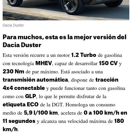
Dacia Duster
Para muchos, esta es la mejor versión del
Dacia Duster
Esta versión recurre a un motor
de gasolina
1.2 Turbo
con tecnología
, capaz de desarrollar
y
MHEV
150 CV
de par máximo. Está asociado a una
230 Nm
, dispone de
transmisión automática
tracción
y puede funcionar tanto con gasolina
4x4 conectable
como con
, lo que le permite disfrutar de la
GLP
de la DGT. Homologa un consumo
etiqueta ECO
medio de
, acelera de
5,9 l/100 km
0 a 100 km/h en
y alcanza una velocidad máxima de
11 segundos
180
.
km/h