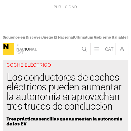
Síguenos en Discover
Juego El Nacional
Ultimátum Gobierno Italia
Melon
COCHE ELÉCTRICO
Los conductores de coches
eléctricos pueden aumentar
la autonomía si aprovechan
tres trucos de conducción
Tres prácticas sencillas que aumentan la autonomía
de los EV