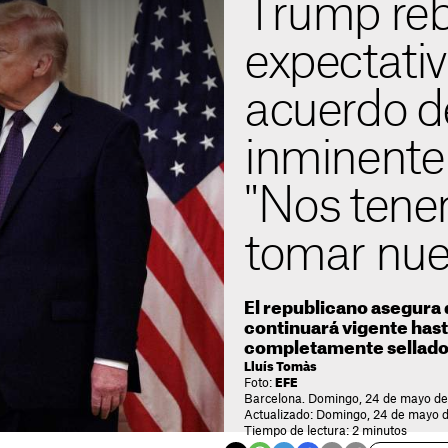
Trump reb
expectati
acuerdo d
inminente 
"Nos ten
tomar nue
El republicano asegura
continuará vigente hast
completamente sellad
Lluís Tomàs
Foto:
EFE
Barcelona. Domingo, 24 de mayo de
Actualizado: Domingo, 24 de mayo d
Tiempo de lectura: 2 minutos