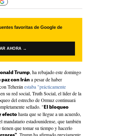
uentes favoritas de Google de
VAR AHORA →
, ha rebajado este domingo
onald Trump
a pesar de haber
 paz con Irán
o con Teherán
estaba "prácticamente
n su red social, Truth Social, el líder de la
oqueo del estrecho de Ormuz continuará
ompletamente sellado. "
El bloqueo
hasta que se llegue a un acuerdo,
 efecto
o el mandatario estadounidense, que también
e tienen que tomar su tiempo y hacerlo
. Trump ha afirmado previamente
rrores"