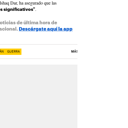
 Ishaq Dar, ha asegurado que las
.
s significativos"
oticias de última hora de
acional.
Descárgate aquí la app
RÁN
GUERRA
MÁS