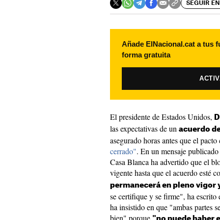
SEGUIR EN
Añade ElNacional.cat a tus f
forma gratuita
ACTI
El presidente de Estados Unidos,
D
las expectativas de un
acuerdo de
asegurado horas antes que el pact
cerrado"
. En un mensaje publicado e
Casa Blanca ha advertido que el bl
vigente hasta que el acuerdo esté c
permanecerá en pleno vigor y
se certifique y se firme", ha escrit
ha insistido en que "ambas partes s
bien" porque
"no puede haber e