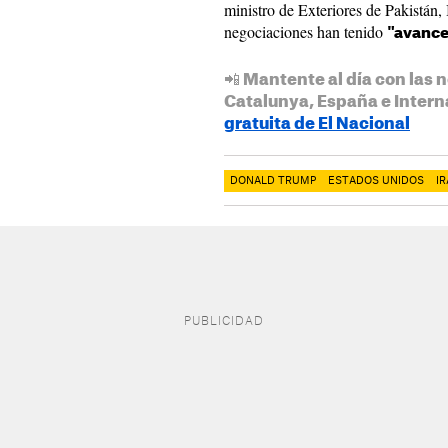
ministro de Exteriores de Pakistán,
negociaciones han tenido
"avance
📲 Mantente al día con las n
Catalunya, España e Intern
gratuita de El Nacional
DONALD TRUMP
ESTADOS UNIDOS
I