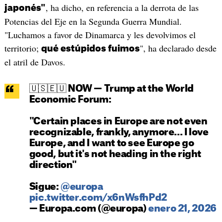
, ha dicho, en referencia a la derrota de las
japonés"
Potencias del Eje en la Segunda Guerra Mundial.
"Luchamos a favor de Dinamarca y les devolvimos el
territorio;
", ha declarado desde
qué estúpidos fuimos
el atril de Davos.
🇺🇸🇪🇺 NOW — Trump at the World
Economic Forum:
"Certain places in Europe are not even
recognizable, frankly, anymore... I love
Europe, and I want to see Europe go
good, but it's not heading in the right
direction"
Sigue:
@europa
pic.twitter.com/x6nWsfhPd2
— Europa.com (@europa)
enero 21, 2026