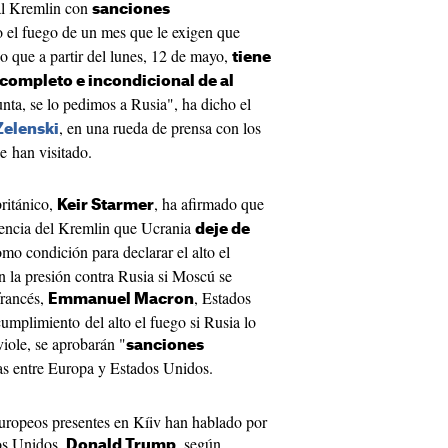
al Kremlin con
sanciones
to el fuego de un mes que le exigen que
o que a partir del lunes, 12 de mayo,
tiene
 completo e incondicional de al
nta, se lo pedimos a Rusia", ha dicho el
, en una rueda de prensa con los
Zelenski
e han visitado.
británico,
, ha afirmado que
Keir Starmer
igencia del Kremlin que Ucrania
deje de
mo condición para declarar el alto el
n la presión contra Rusia si Moscú se
francés,
, Estados
Emmanuel Macron
cumplimiento del alto el fuego si Rusia lo
iole, se aprobarán "
sanciones
as entre Europa y Estados Unidos.
europeos presentes en Kíiv han hablado por
dos Unidos,
, según
Donald Trump