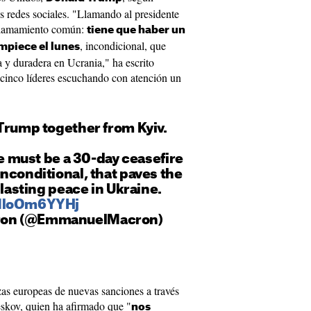
 redes sociales. "Llamando al presidente
 llamamiento común:
tiene que haber un
, incondicional, que
empiece el lunes
a y duradera en Ucrania," ha escrito
cinco líderes escuchando con atención un
Trump together from Kyiv.
re must be a 30-day ceasefire
nconditional, that paves the
 lasting peace in Ukraine.
/MloOm6YYHj
ron (@EmmanuelMacron)
as europeas de nuevas sanciones a través
eskov, quien ha afirmado que "
nos