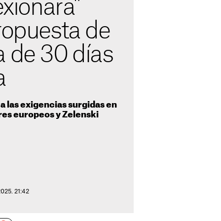
exionará"
ropuesta de
a de 30 días
a
a las exigencias surgidas en
eres europeos y Zelenski
025. 21:42