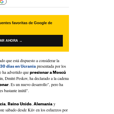
uentes favoritas de Google de
VAR AHORA →
do que está dispuesto a considerar la
presentada por los
 30 días en Ucrania
ue ha advertido que
presionar a Moscú
in, Dmitri Peskov, ha declarado a la cadena
. Es un nuevo desarrollo", pero ha
ionar
s bastante inútil".
,
,
y
cia
Reino Unido
Alemania
ste sábado desde Kíiv en los esfuerzos por