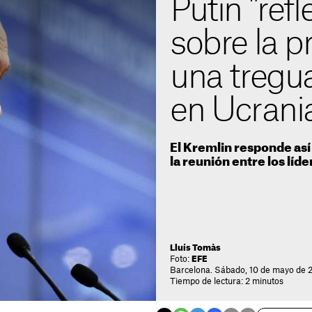
Putin "refl
sobre la p
una tregu
en Ucrani
El Kremlin responde así 
la reunión entre los líd
Lluís Tomàs
Foto:
EFE
Barcelona. Sábado, 10 de mayo de 2
Tiempo de lectura: 2 minutos