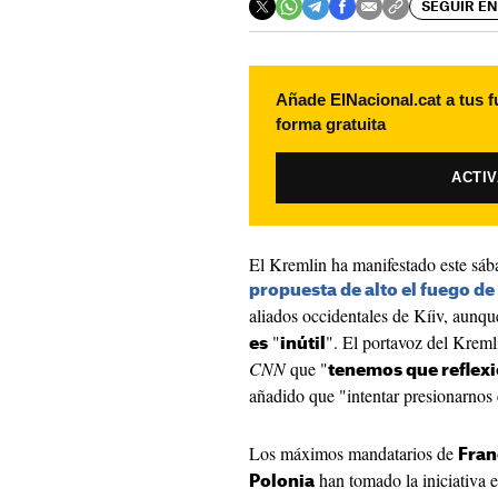
SEGUIR EN
Añade ElNacional.cat a tus f
forma gratuita
ACTI
El Kremlin ha manifestado este sába
propuesta de alto el fuego de
aliados occidentales de Kíiv, aunq
"
". El portavoz del Kreml
es
inútil
CNN
que "
tenemos que reflex
añadido que "intentar presionarnos e
Los máximos mandatarios de
Fran
han tomado la iniciativa e
Polonia