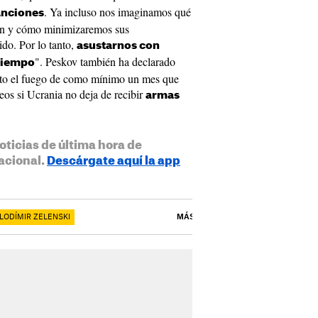
. Ya incluso nos imaginamos qué
anciones
en y cómo minimizaremos sus
do. Por lo tanto,
asustarnos con
". Peskov también ha declarado
 tiempo
alto el fuego de como mínimo un mes que
eos si Ucrania no deja de recibir
armas
oticias de última hora de
acional.
Descárgate aquí la app
LODÍMIR ZELENSKI
MÁS