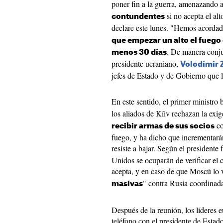
poner fin a la guerra, amenazando 
si no acepta el al
contundentes
declare este lunes. "Hemos acordad
que empezar un alto el fuego
. De manera conju
menos 30 días
presidente ucraniano,
Volodímir 
jefes de Estado y de Gobierno que l
En este sentido, el primer ministro 
los aliados de Kíiv rechazan la ex
co
recibir armas de sus socios
fuego, y ha dicho que incrementará
resiste a bajar. Según el presidente 
Unidos se ocuparán de verificar el 
acepta, y en caso de que Moscú lo v
" contra Rusia coordinad
masivas
Después de la reunión, los líderes 
teléfono con el presidente de Esta