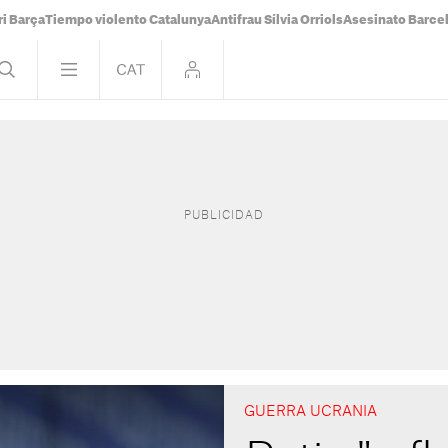
i Barça
Tiempo violento Catalunya
Antifrau Sílvia Orriols
Asesinato Barce
GUERRA UCRANIA