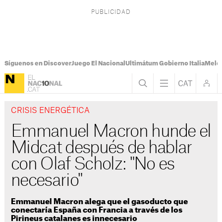
Síguenos en Discover
Juego El Nacional
Ultimátum Gobierno Italia
Melon
CRISIS ENERGÉTICA
Emmanuel Macron hunde el
Midcat después de hablar
con Olaf Scholz: "No es
necesario"
Emmanuel Macron alega que el gasoducto que
conectaría España con Francia a través de los
Pirineus catalanes es innecesario