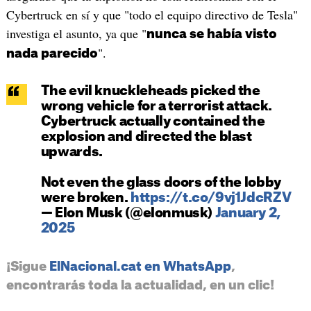
Cybertruck en sí y que "todo el equipo directivo de Tesla"
investiga el asunto, ya que "
nunca se había visto
".
nada parecido
The evil knuckleheads picked the
wrong vehicle for a terrorist attack.
Cybertruck actually contained the
explosion and directed the blast
upwards.
Not even the glass doors of the lobby
were broken.
https://t.co/9vj1JdcRZV
— Elon Musk (@elonmusk)
January 2,
2025
¡Sigue
ElNacional.cat en WhatsApp
,
encontrarás toda la actualidad, en un clic!