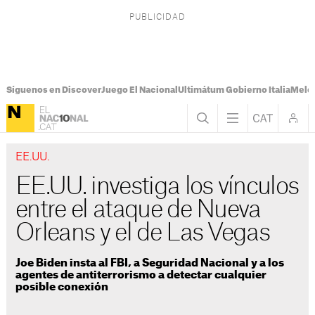
Síguenos en Discover
Juego El Nacional
Ultimátum Gobierno Italia
Melon
EE.UU.
EE.UU. investiga los vínculos
entre el ataque de Nueva
Orleans y el de Las Vegas
Joe Biden insta al FBI, a Seguridad Nacional y a los
agentes de antiterrorismo a detectar cualquier
posible conexión