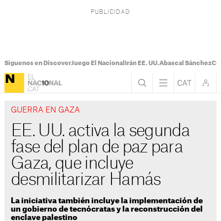
Síguenos en Discover
Juego El Nacional
Irán EE. UU.
Abascal Sánchez
Con
GUERRA EN GAZA
EE. UU. activa la segunda
fase del plan de paz para
Gaza, que incluye
desmilitarizar Hamás
La iniciativa también incluye la implementación de
un gobierno de tecnócratas y la reconstrucción del
enclave palestino