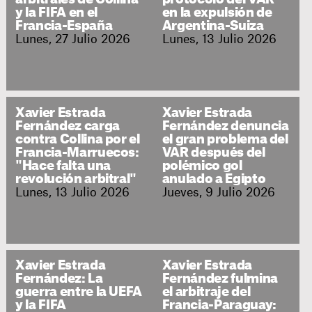
y la FIFA en el
en la expulsión de
Francia-España
Argentina-Suiza
Lunes, 27 Julio 2026
Lunes, 13 Julio 2026
Xavier Estrada
Xavier Estrada
Fernández carga
Fernández denuncia
contra Collina por el
el gran problema del
Francia-Marruecos:
VAR después del
"Hace falta una
polémico gol
revolución arbitral"
anulado a Egipto
Lunes, 13 Julio 2026
Jueves, 9 Julio 2026
Xavier Estrada
Xavier Estrada
Fernández: La
Fernández fulmina
guerra entre la UEFA
el arbitraje del
y la FIFA
Francia-Paraguay: