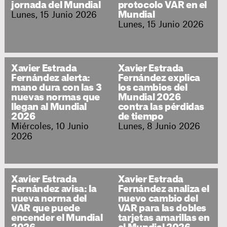
jornada del Mundial
protocolo VAR en el
Lunes, 15 Junio 2026
Mundial
Lunes, 15 Junio 2026
Xavier Estrada
Xavier Estrada
Fernández alerta:
Fernández explica
mano dura con las 3
los cambios del
nuevas normas que
Mundial 2026
llegan al Mundial
contra las pérdidas
2026
de tiempo
Miércoles, 10 Junio
Lunes, 8 Junio 2026
2026
Xavier Estrada
Xavier Estrada
Fernández avisa: la
Fernández analiza el
nueva norma del
nuevo cambio del
VAR que puede
VAR para las dobles
encender el Mundial
tarjetas amarillas en