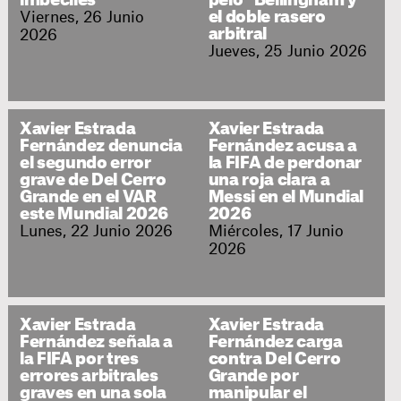
imbéciles"
pelo" Bellingham y
Viernes, 26 Junio
el doble rasero
arbitral
2026
Jueves, 25 Junio 2026
Xavier Estrada
Xavier Estrada
Fernández denuncia
Fernández acusa a
el segundo error
la FIFA de perdonar
grave de Del Cerro
una roja clara a
Grande en el VAR
Messi en el Mundial
este Mundial 2026
2026
Lunes, 22 Junio 2026
Miércoles, 17 Junio
2026
Xavier Estrada
Xavier Estrada
Fernández señala a
Fernández carga
la FIFA por tres
contra Del Cerro
errores arbitrales
Grande por
graves en una sola
manipular el