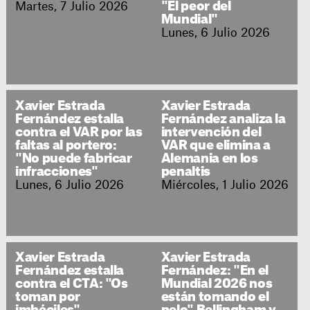
Martes, 7 Julio 2026
"El peor del
Mundial"
Lunes, 6 Julio 2026
Xavier Estrada
Xavier Estrada
Fernández estalla
Fernández analiza la
contra el VAR por las
intervención del
faltas al portero:
VAR que elimina a
"No puede fabricar
Alemania en los
infracciones"
penaltis
Lunes, 6 Julio 2026
Miércoles, 1 Julio 2026
Xavier Estrada
Xavier Estrada
Fernández estalla
Fernández: "En el
contra el CTA: "Os
Mundial 2026 nos
toman por
están tomando el