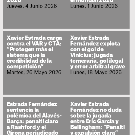
2026
el Mundial 2026
Jueves, 4 Junio 2026
Lunes, 1 Junio 2026
Xavier Estrada carga
Xavier Estrada
contra el VAR y CTA:
Fernández explota
“Protegen más el
con el gol de
sistema que la
Vinicius: jugada
credibilidad de la
temeraria, gol ilegal
competición”
y error arbitral grave
Martes, 26 Mayo 2026
Lunes, 18 Mayo 2026
Estrada Fernández
Xavier Estrada
sentencia la
Fernández no duda
polémica del Alavés-
sobre la jugada
Barça: penalti claro
entre Eric Garcia y
a Rashford y el
Bellingham: “Penalti
Girona perjudicado
y expulsión clara”