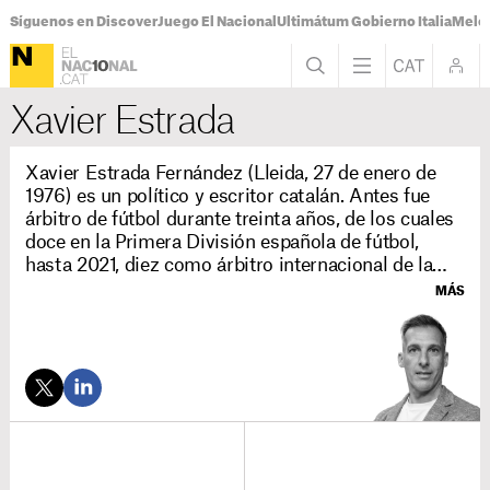
Síguenos en Discover
Juego El Nacional
Ultimátum Gobierno Italia
Melon
Xavier Estrada
Xavier Estrada Fernández (Lleida, 27 de enero de
1976) es un político y escritor catalán. Antes fue
árbitro de fútbol durante treinta años, de los cuales
doce en la Primera División española de fútbol,
hasta 2021, diez como árbitro internacional de la
FIFA, y luego árbitro asistente de vídeo durante dos
MÁS
temporadas.