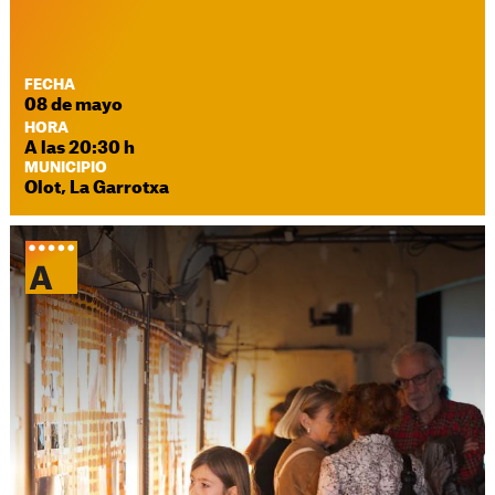
FECHA
08 de mayo
HORA
A las 20:30 h
MUNICIPIO
Olot, La Garrotxa