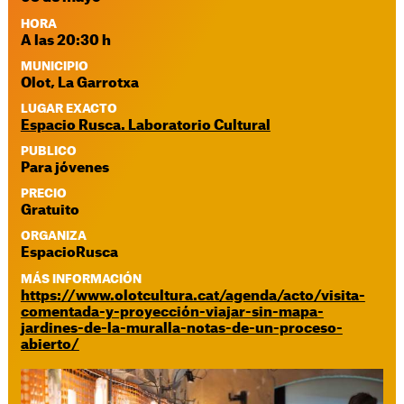
HORA
A las 20:30 h
MUNICIPIO
Olot, La Garrotxa
LUGAR EXACTO
Espacio Rusca. Laboratorio Cultural
PUBLICO
Para jóvenes
PRECIO
Gratuito
ORGANIZA
EspacioRusca
MÁS INFORMACIÓN
https://www.olotcultura.cat/agenda/acto/visita-
comentada-y-proyección-viajar-sin-mapa-
jardines-de-la-muralla-notas-de-un-proceso-
abierto/