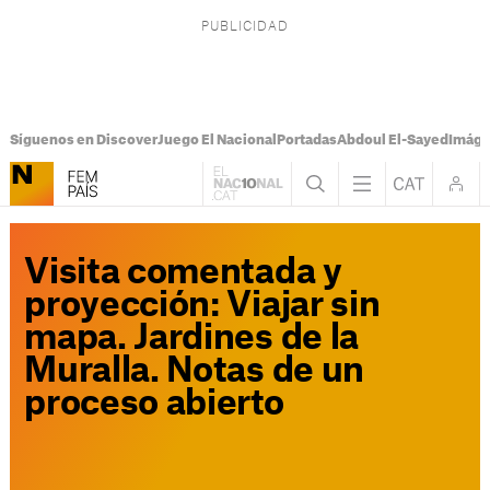
Síguenos en Discover
Juego El Nacional
Portadas
Abdoul El-Sayed
Imáge
Visita comentada y
proyección: Viajar sin
mapa. Jardines de la
Muralla. Notas de un
proceso abierto