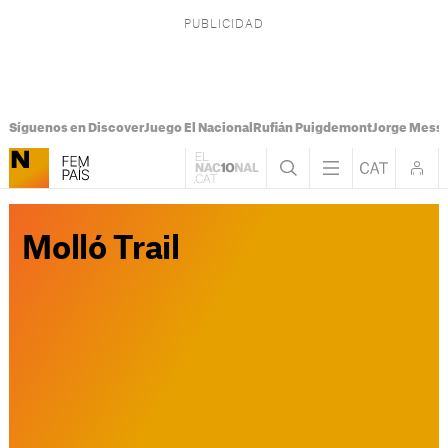
Síguenos en Discover
Juego El Nacional
Rufián Puigdemont
Jorge Messi
Molló Trail