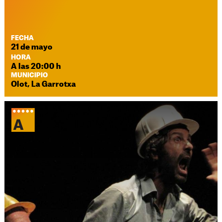
FECHA
21 de mayo
HORA
A las 20:00 h
MUNICIPIO
Olot, La Garrotxa