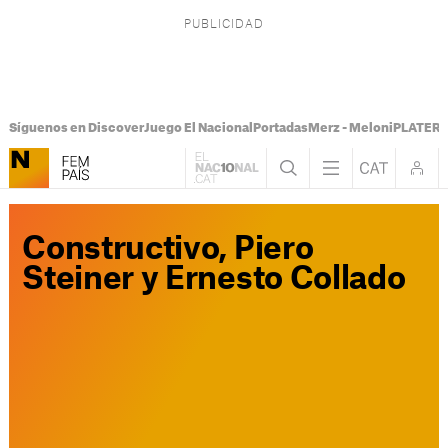
Síguenos en Discover
Juego El Nacional
Portadas
Merz - Meloni
PLATER T
Constructivo, Piero
Steiner y Ernesto Collado