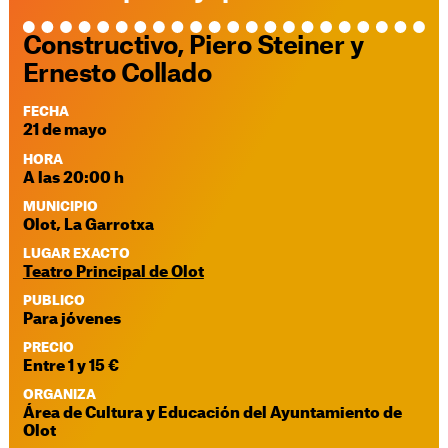
Constructivo, Piero Steiner y
Ernesto Collado
FECHA
21 de mayo
HORA
A las 20:00 h
MUNICIPIO
Olot, La Garrotxa
LUGAR EXACTO
Teatro Principal de Olot
PUBLICO
Para jóvenes
PRECIO
Entre 1 y 15 €
ORGANIZA
Área de Cultura y Educación del Ayuntamiento de
Olot