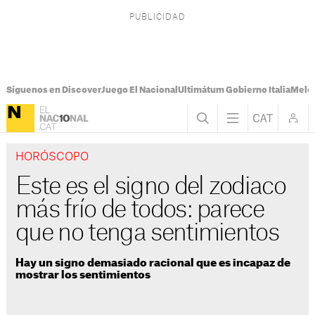
Síguenos en Discover
Juego El Nacional
Ultimátum Gobierno Italia
Melon
HORÓSCOPO
Este es el signo del zodiaco
más frío de todos: parece
que no tenga sentimientos
Hay un signo demasiado racional que es incapaz de
mostrar los sentimientos