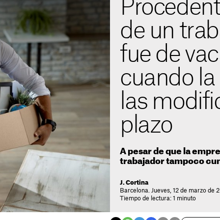
Procedent
de un tra
fue de va
cuando la
las modifi
plazo
A pesar de que la empre
trabajador tampoco cum
J. Cortina
Barcelona. Jueves, 12 de marzo de 2
Tiempo de lectura: 1 minuto