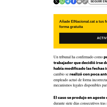
SEGUIR EN
Añade ElNacional.cat a tus f
forma gratuita
ACTI
Un tribunal ha confirmado como
p
trabajador que decidió irse 
había modificado las fechas 
cambio se
realizó con poca ant
empleado actuó de forma incorrecta a
mecanismos legales disponibles par
El caso se produjo en agosto
durante siete días consecutivos tra