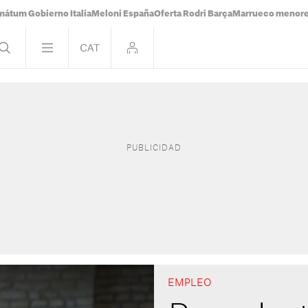
mátum Gobierno Italia
Meloni España
Oferta Rodri Barça
Marrueco menor
EMPLEO