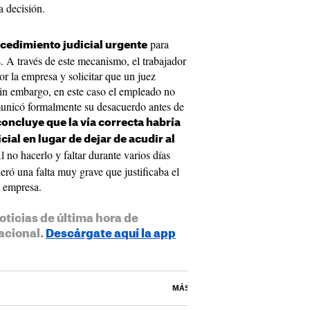
a decisión.
para
cedimiento judicial urgente
s. A través de este mecanismo, el trabajador
or la empresa y solicitar que un juez
Sin embargo, en este caso el empleado no
municó formalmente su desacuerdo antes de
concluye que la vía correcta habría
cial en lugar de dejar de acudir al
l no hacerlo y faltar durante varios días
eró una falta muy grave que justificaba el
a empresa.
oticias de última hora de
acional.
Descárgate aquí la app
MÁS