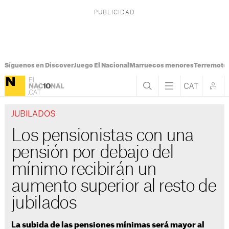
Síguenos en Discover
Juego El Nacional
Marruecos menores
Terremoto
JUBILADOS
Los pensionistas con una
pensión por debajo del
mínimo recibirán un
aumento superior al resto de
jubilados
La subida de las pensiones mínimas será mayor al