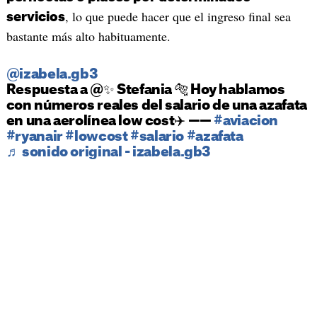
, lo que puede hacer que el ingreso final sea
servicios
bastante más alto habituamente.
@izabela.gb3
Respuesta a @✨️ Stefania 🐅 Hoy hablamos
con números reales del salario de una azafata
en una aerolínea low cost✈️ ——
#aviacion
#ryanair
#lowcost
#salario
#azafata
♬ sonido original - izabela.gb3