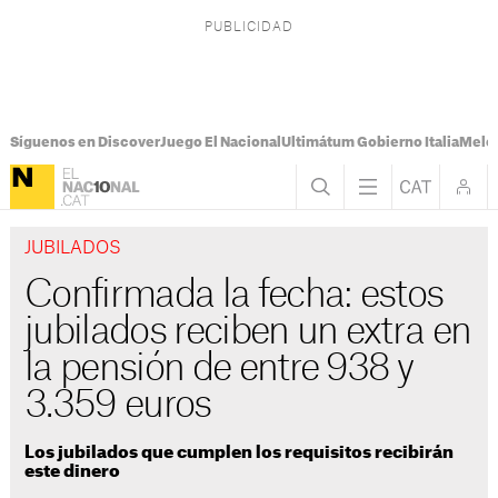
Síguenos en Discover
Juego El Nacional
Ultimátum Gobierno Italia
Melon
JUBILADOS
Confirmada la fecha: estos
jubilados reciben un extra en
la pensión de entre 938 y
3.359 euros
Los jubilados que cumplen los requisitos recibirán
este dinero