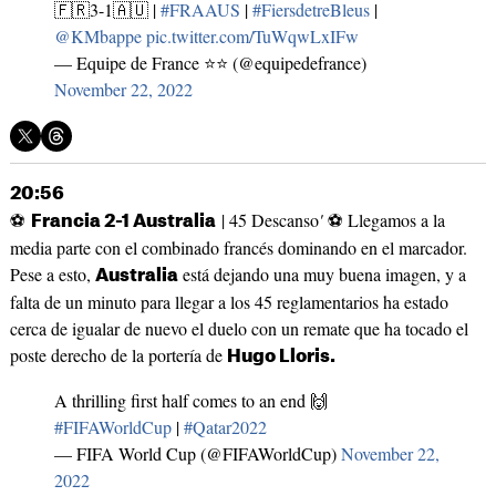
🇫🇷3-1🇦🇺 |
#FRAAUS
|
#FiersdetreBleus
|
@KMbappe
pic.twitter.com/TuWqwLxIFw
— Equipe de France ⭐⭐ (@equipedefrance)
November 22, 2022
20:56
⚽
| 45 Descanso
'
⚽ Llegamos a la
Francia 2-1 Australia
media parte con el combinado francés dominando en el marcador.
Pese a esto,
está dejando una muy buena imagen, y a
Australia
falta de un minuto para llegar a los 45 reglamentarios ha estado
cerca de igualar de nuevo el duelo con un remate que ha tocado el
poste derecho de la portería de
Hugo Lloris.
A thrilling first half comes to an end 🙌
#FIFAWorldCup
|
#Qatar2022
— FIFA World Cup (@FIFAWorldCup)
November 22,
2022