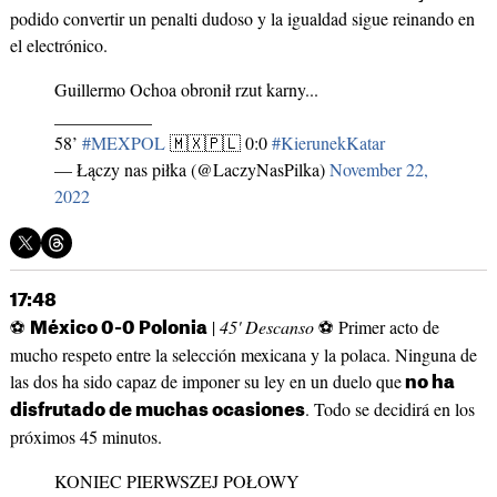
podido convertir un penalti dudoso y la igualdad sigue reinando en
el electrónico.
Guillermo Ochoa obronił rzut karny...
___________
58’
#MEXPOL
🇲🇽🇵🇱 0:0
#KierunekKatar
— Łączy nas piłka (@LaczyNasPilka)
November 22,
2022
17:48
⚽
|
45' Descanso
⚽ Primer acto de
México 0-0 Polonia
mucho respeto entre la selección mexicana y la polaca. Ninguna de
las dos ha sido capaz de imponer su ley en un duelo que
no ha
. Todo se decidirá en los
disfrutado de muchas ocasiones
próximos 45 minutos.
KONIEC PIERWSZEJ POŁOWY