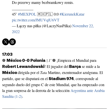
Do przerwy mamy bezbramkowy remis.
___________
45’
#MEXPOL
🇲🇽🇵🇱 0:0
#KierunekKatar
pic.twitter.com/JMUVqlU6VT
— Łączy nas piłka (@LaczyNasPilka)
November 22,
2022
17:03
⚽
|
1'
⚽ ¡Empieza el Mundial para
México 0-0 Polonia
! El jugador del
se mide a la
Robert Lewandowski
Barça
dirigida por el
Tata
Martino, exentrenador azulgrana. El
México
partido, que se disputará en el
, corresponde al
Stadium 974
segundo duelo del grupo C de este Mundial, que ha empezado con
la gran sorpresa de la derrota de la selección
Argentina ante Arabia
Saudita (1-2)
.