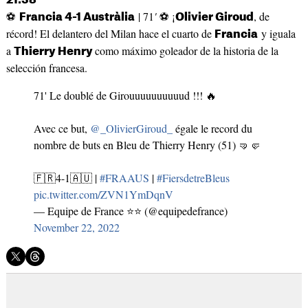
21:38
⚽
| 71
'
⚽ ¡
, de
Francia 4-1 Austràlia
Olivier Giroud
récord! El delantero del Milan hace el cuarto de
y iguala
Francia
a
como máximo goleador de la historia de la
Thierry Henry
selección francesa.
71' Le doublé de Girouuuuuuuuuud !!! 🔥
Avec ce but,
@_OlivierGiroud_
égale le record du
nombre de buts en Bleu de Thierry Henry (51) 🤜🤛
🇫🇷4-1🇦🇺 |
#FRAAUS
|
#FiersdetreBleus
pic.twitter.com/ZVN1YmDqnV
— Equipe de France ⭐⭐ (@equipedefrance)
November 22, 2022