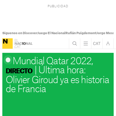
Síguenos en Discover
Juego El Nacional
Rufián Puigdemont
Jorge Messi
Mundial Qatar 2022,
|
Última hora:
DIRECTO
Olivier Giroud ya es historia
de Francia