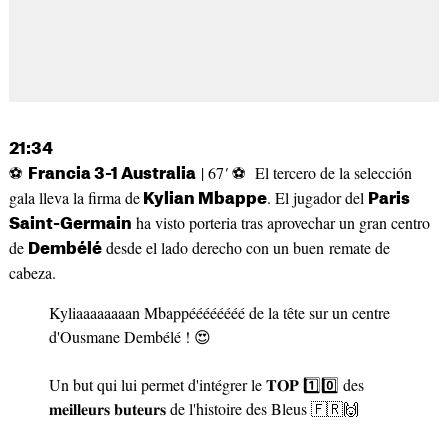
21:34
⚽
| 67
'
⚽ El tercero de la selección
Francia 3-1 Australia
gala lleva la firma de
. El jugador del
Kylian Mbappe
Paris
ha visto porteria tras aprovechar un gran centro
Saint-Germain
de
desde el lado derecho con un buen remate de
Dembélé
cabeza.
Kyliaaaaaaaan Mbappéééééééé de la tête sur un centre
d'Ousmane Dembélé ! 😍
Un but qui lui permet d'intégrer le 𝐓𝐎𝐏 1️⃣0️⃣ des
𝐦𝐞𝐢𝐥𝐥𝐞𝐮𝐫𝐬 𝐛𝐮𝐭𝐞𝐮𝐫𝐬 de l'histoire des Bleus 🇫🇷🙌