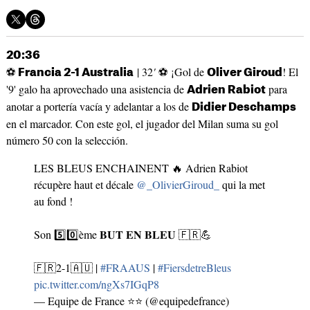
20:36
⚽
| 32
'
⚽ ¡Gol de
! El
Francia 2-1 Australia
Oliver Giroud
'9' galo ha aprovechado una asistencia de
para
Adrien Rabiot
anotar a portería vacía y adelantar a los de
Didier Deschamps
en el marcador. Con este gol, el jugador del Milan suma su gol
número 50 con la selección.
LES BLEUS ENCHAINENT 🔥 Adrien Rabiot
récupère haut et décale
@_OlivierGiroud_
qui la met
au fond !
Son 5️⃣0️⃣ème 𝐁𝐔𝐓 𝐄𝐍 𝐁𝐋𝐄𝐔 🇫🇷💪
🇫🇷2-1🇦🇺 |
#FRAAUS
|
#FiersdetreBleus
pic.twitter.com/ngXs7IGqP8
— Equipe de France ⭐⭐ (@equipedefrance)