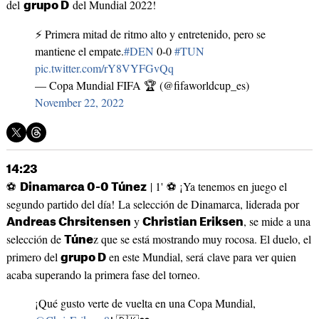
del
del Mundial 2022!
grupo D
⚡️ Primera mitad de ritmo alto y entretenido, pero se
mantiene el empate.
#DEN
0-0
#TUN
pic.twitter.com/rY8VYFGvQq
— Copa Mundial FIFA 🏆 (@fifaworldcup_es)
November 22, 2022
14:23
⚽
| 1' ⚽ ¡Ya tenemos en juego el
Dinamarca 0-0 Túnez
segundo partido del día! La selección de Dinamarca, liderada por
y
, se mide a una
Andreas Chrsitensen
Christian Eriksen
selección de
z que se está mostrando muy rocosa. El duelo, el
Túne
primero del
en este Mundial, será clave para ver quien
grupo D
acaba superando la primera fase del torneo.
¡Qué gusto verte de vuelta en una Copa Mundial,