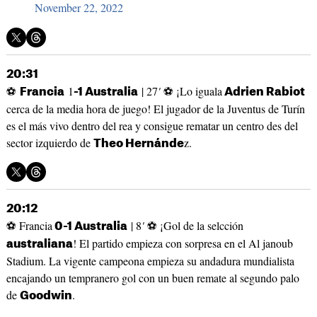
November 22, 2022
20:31
⚽
1
| 27
'
⚽ ¡Lo iguala
Francia
-1 Australia
Adrien Rabiot
cerca de la media hora de juego! El jugador de la Juventus de Turín
es el más vivo dentro del rea y consigue rematar un centro des del
sector izquierdo de
z.
Theo Hernánde
20:12
⚽ Francia
| 8
'
⚽ ¡Gol de la selcción
0-1 Australia
! El partido empieza con sorpresa en el Al janoub
australiana
Stadium. La vigente campeona empieza su andadura mundialista
encajando un tempranero gol con un buen remate al segundo palo
de
.
Goodwin