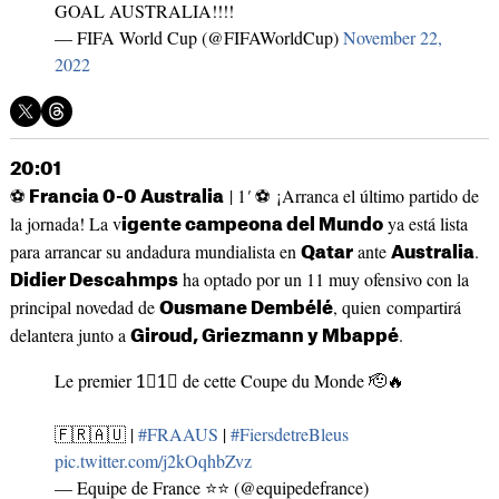
GOAL AUSTRALIA!!!!
— FIFA World Cup (@FIFAWorldCup)
November 22,
2022
20:01
⚽
| 1
'
⚽ ¡Arranca el último partido de
Francia 0-0 Australia
la jornada! La v
ya está lista
igente campeona del Mundo
para arrancar su andadura mundialista en
ante
.
Qatar
Australia
ha optado por un 11 muy ofensivo con la
Didier Descahmps
principal novedad de
, quien compartirá
Ousmane Dembélé
delantera junto a
.
Giroud, Griezmann y Mbappé
Le premier 1⃣1⃣ de cette Coupe du Monde 🫡🔥
🇫🇷🇦🇺 |
#FRAAUS
|
#FiersdetreBleus
pic.twitter.com/j2kOqhbZvz
— Equipe de France ⭐⭐ (@equipedefrance)