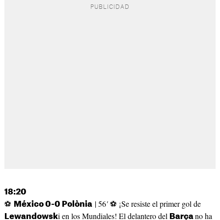
18:20
⚽
| 56
'
⚽ ¡Se resiste el primer gol de
México 0-0 Polònia
i en los Mundiales! El delantero del
no ha
Lewandowsk
Barça