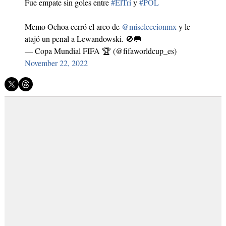
Fue empate sin goles entre
#ElTri
y
#POL
Memo Ochoa cerró el arco de
@miseleccionmx
y le
atajó un penal a Lewandowski. 🚫🥅
— Copa Mundial FIFA 🏆 (@fifaworldcup_es)
November 22, 2022