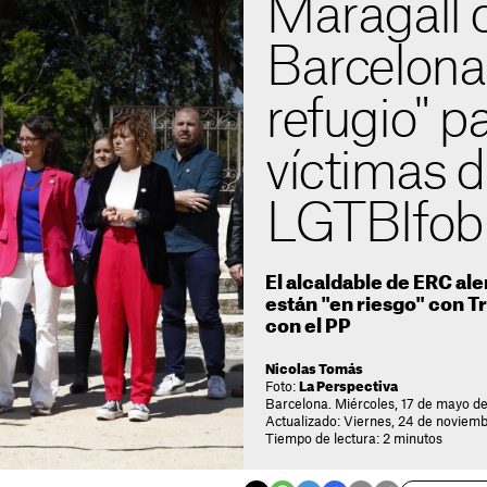
Maragall 
Barcelona
refugio" p
víctimas d
LGTBIfob
El alcaldable de ERC al
están "en riesgo" con Tri
con el PP
Nicolas Tomás
Foto:
La Perspectiva
Barcelona. Miércoles, 17 de mayo d
Actualizado: Viernes, 24 de noviemb
Tiempo de lectura: 2 minutos