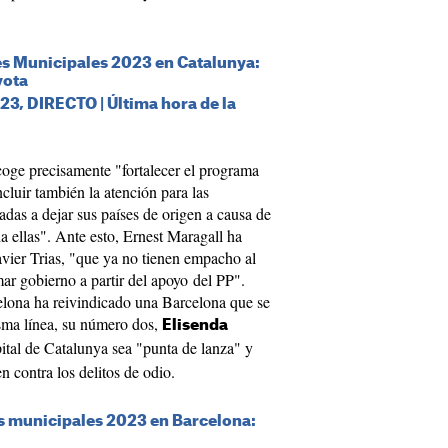
es Municipales 2023 en Catalunya:
vota
3, DIRECTO | Última hora de la
coge precisamente "fortalecer el programa
ncluir también la atención para las
as a dejar sus países de origen a causa de
ia ellas". Ante esto, Ernest Maragall ha
vier Trias, "que ya no tienen empacho al
mar gobierno a partir del apoyo del PP".
celona ha reivindicado una Barcelona que se
sma línea, su número dos,
Elisenda
pital de Catalunya sea "punta de lanza" y
n contra los delitos de odio.
es municipales 2023 en Barcelona: