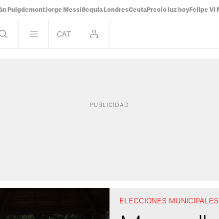
ián Puigdemont
Jorge Messi
Sequía Londres
Ceuta
Precio luz hoy
Felipe VI 
ELECCIONES MUNICIPALES