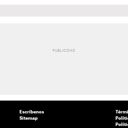
Escríbenos
Térmi
Sitemap
Polít
Polít