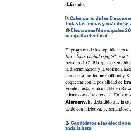
defendido.
🗓️
Calendario de las Eleccion
todas las fechas y cuándo se 
🔴
Elecciones Municipales 202
campaña electoral
El programa de los republicanos re
Barcelona, ciudad refugio
" para "i
personas LGTBI+ que se ven obligad
la discriminación y la violencia hac
alertado sobre Jaume Collboni y Xa
coquetear con la posibilidad de for
Frente a esto, el alcaldable en Bar
afirme como "referencia". En la mi
, ha defendido que la ca
Alamany
actúe con iniciativa, personándose e
📝
Candidatos a las eleccion
toda la lista