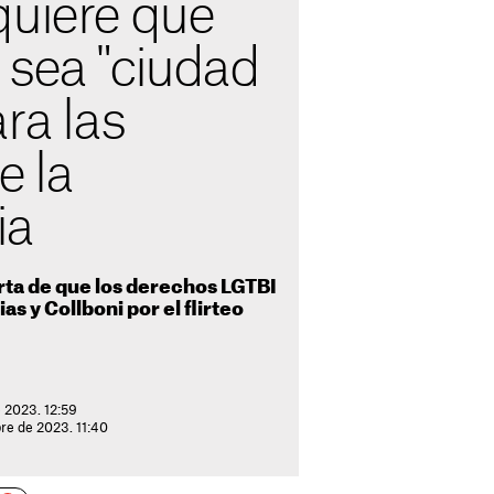
quiere que
 sea "ciudad
ara las
e la
ia
erta de que los derechos LGTBI
as y Collboni por el flirteo
e 2023. 12:59
re de 2023. 11:40