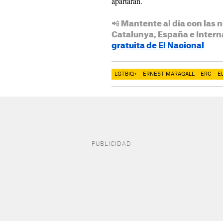
apartarán.
📲 Mantente al día con las n
Catalunya, España e Intern
gratuita de El Nacional
LGTBIQ+
ERNEST MARAGALL
ERC
E