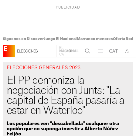
Síguenos en Discover
Juego El Nacional
Marrueco menores
Oferta Rodri
ELECCIONES GENERALES 2023
El PP demoniza la
negociación con Junts: "La
capital de España pasaría a
estar en Waterloo"
Los populares ven "descabellada" cualquier otra
opción que no suponga investir a Alberto Núñez
Feijóo