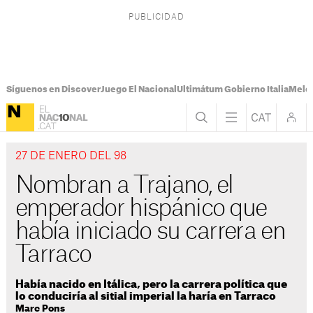
Síguenos en Discover
Juego El Nacional
Ultimátum Gobierno Italia
Melon
27 DE ENERO DEL 98
Nombran a Trajano, el
emperador hispánico que
había iniciado su carrera en
Tarraco
Había nacido en Itálica, pero la carrera política que
lo conduciría al sitial imperial la haría en Tarraco
Marc Pons