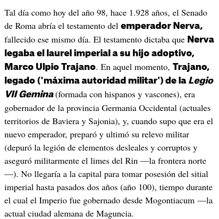
Tal día como hoy del año 98, hace 1.928 años, el Senado
de Roma abría el testamento del
emperador Nerva,
fallecido ese mismo día. El testamento dictaba que
Nerva
legaba el laurel imperial a su hijo adoptivo,
. En aquel momento,
Marco Ulpio Trajano
Trajano,
legado ('máxima autoridad militar') de la
Legio
(formada con hispanos y vascones), era
VII Gemina
gobernador de la provincia Germania Occidental (actuales
territorios de Baviera y Sajonia), y, cuando supo que era el
nuevo emperador, preparó y ultimó su relevo militar
(depuró la legión de elementos desleales y corruptos y
aseguró militarmente el
limes del Rin —la frontera norte
—). No llegaría a la capital para tomar posesión del sitial
imperial hasta pasados dos años (año 100), tiempo durante
el cual el Imperio fue gobernado desde Mogontiacum —la
actual ciudad alemana de Maguncia.