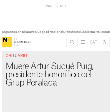
Síguenos en Discover
Juego El Nacional
Ultimátum Gobierno Italia
Marr
OBITUARIO
Muere Artur Suqué Puig,
presidente honorífico del
Grup Peralada