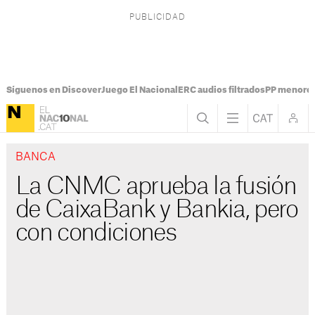
Síguenos en Discover
Juego El Nacional
ERC audios filtrados
PP menores
BANCA
La CNMC aprueba la fusión
de CaixaBank y Bankia, pero
con condiciones