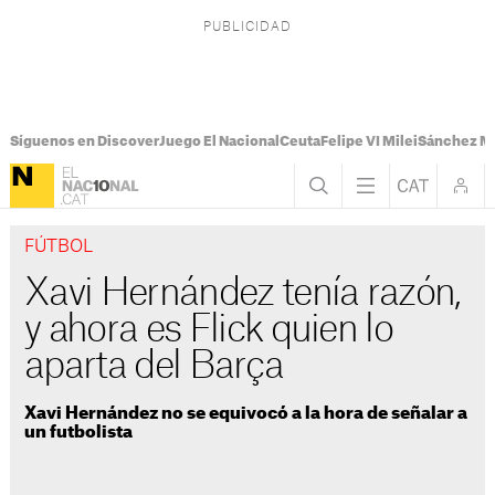
Síguenos en Discover
Juego El Nacional
Ceuta
Felipe VI Milei
Sánchez M
FÚTBOL
Xavi Hernández tenía razón,
y ahora es Flick quien lo
aparta del Barça
Xavi Hernández no se equivocó a la hora de señalar a
un futbolista