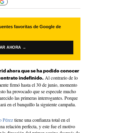
uentes favoritas de Google de
VAR AHORA →
drid ahora que se ha podido conocer
Al contrario de lo
contrato indefinido.
ente firmó hasta el 30 de junio, momento
 Esto ha provocado que se especule mucho
arecido las primeras interrogantes. Porque
ará en el banquillo la siguiente campaña.
o Pérez
tiene una confianza total en el
 relación perfecta, y este fue el motivo
ir la dirección del primer equipo después de