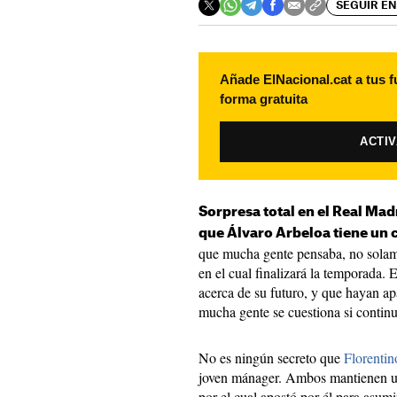
SEGUIR EN
Añade ElNacional.cat a tus f
forma gratuita
ACTI
Sorpresa total en el Real Ma
que Álvaro Arbeloa tiene un 
que mucha gente pensaba, no solam
en el cual finalizará la temporada.
acerca de su futuro, y que hayan ap
mucha gente se cuestiona si continu
No es ningún secreto que
Florentin
joven mánager. Ambos mantienen una
por el cual apostó por él para asum