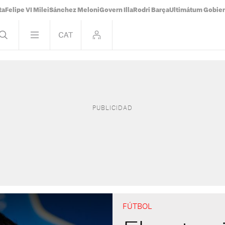
ta
Felipe VI Milei
Sánchez Meloni
Govern Illa
Rodri Barça
Ultimátum Gobiern
FÚTBOL