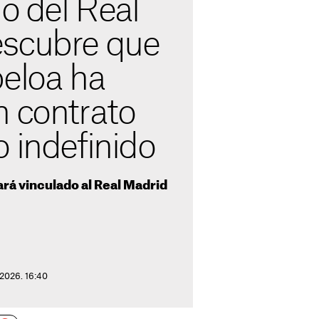
io del Real
scubre que
beloa ha
n contrato
 indefinido
rá vinculado al Real Madrid
 2026. 16:40