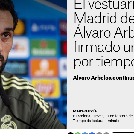
El vestuar
Madrid de
Álvaro Ar
firmado u
por tiempo
Álvaro Arbeloa continua
Marta García
Barcelona. Jueves, 19 de febrero de
Tiempo de lectura: 1 minuto