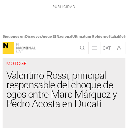
Síguenos en Discover
Juego El Nacional
Ultimátum Gobierno Italia
Melon
MOTOGP
Valentino Rossi, principal
responsable del choque de
egos entre Marc Márquez y
Pedro Acosta en Ducati