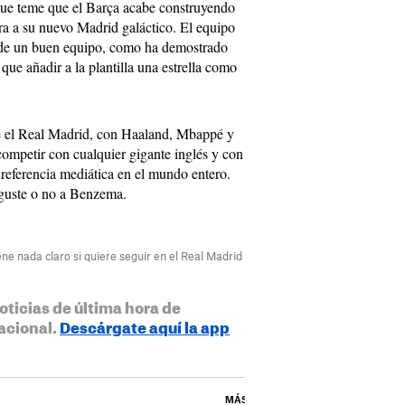
rque teme que el Barça acabe construyendo
a a su nuevo Madrid galáctico. El equipo
s de un buen equipo, como ha demostrado
 que añadir a la plantilla una estrella como
ue el Real Madrid, con Haaland, Mbappé y
competir con cualquier gigante inglés y con
referencia mediática en el mundo entero.
e guste o no a Benzema.
e nada claro si quiere seguir en el Real Madrid
oticias de última hora de
acional.
Descárgate aquí la app
MÁS