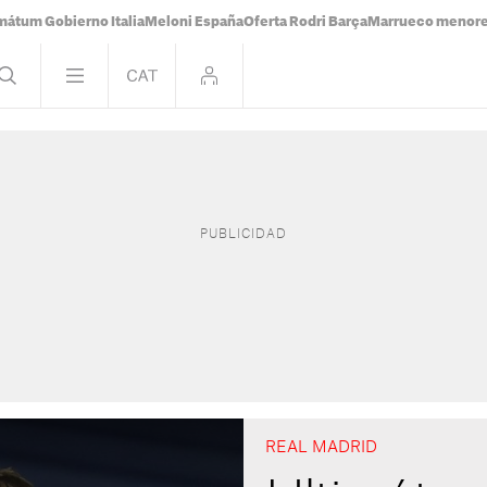
mátum Gobierno Italia
Meloni España
Oferta Rodri Barça
Marrueco menor
REAL MADRID