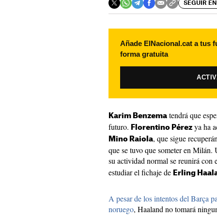
SEGUIR EN
Añade ElNacional.cat a tus f
forma gratuita
ACTI
tendrá que esper
Karim Benzema
futuro.
ya ha a
Florentino Pérez
, que sigue recuperá
Mino Raiola
que se tuvo que someter en Milán. 
su actividad normal se reunirá con 
estudiar el fichaje de
Erling Haal
A pesar de los intentos del Barça pa
noruego
, Haaland no tomará ningun