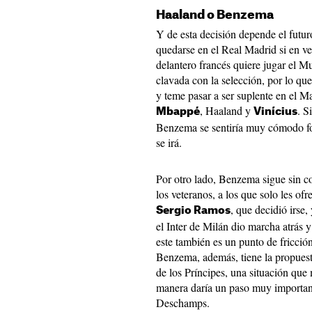
Haaland o Benzema
Y de esta decisión depende el fut
quedarse en el Real Madrid si en v
delantero francés quiere jugar el M
clavada con la selección, por lo qu
y teme pasar a ser suplente en el M
, Haaland y
. S
Mbappé
Vinícius
Benzema se sentiría muy cómodo for
se irá.
Por otro lado, Benzema sigue sin c
los veteranos, a los que solo les of
, que decidió irse
Sergio Ramos
el Inter de Milán dio marcha atrás 
este también es un punto de fricción
Benzema, además, tiene la propuest
de los Príncipes, una situación que
manera daría un paso muy important
Deschamps.