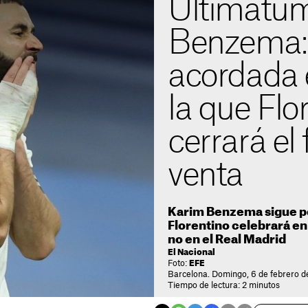
Ultimátu
Benzema: 
acordada 
la que Flo
cerrará el 
venta
Karim Benzema sigue pe
Florentino celebrará en 
no en el Real Madrid
El Nacional
Foto:
EFE
Barcelona. Domingo, 6 de febrero d
Tiempo de lectura: 2 minutos