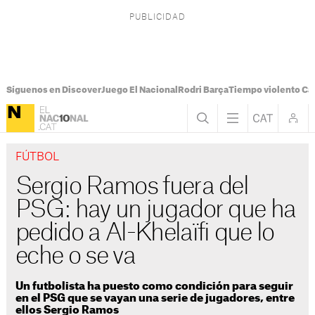
Síguenos en Discover
Juego El Nacional
Rodri Barça
Tiempo violento Ca
FÚTBOL
Sergio Ramos fuera del
PSG: hay un jugador que ha
pedido a Al-Khelaïfi que lo
eche o se va
Un futbolista ha puesto como condición para seguir
en el PSG que se vayan una serie de jugadores, entre
ellos Sergio Ramos