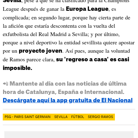
, pese a que se ha clasificado para la Champions
Sevilla
League después de ganar la
, es
Europa League
complicada; en segundo lugar, porque hay cierta parte de
la afición que estaría descontenta con la vuelta del
exfutbolista del Real Madrid a Sevilla; y por último,
porque a nivel deportivo la entidad sevillista quiere apostar
por un
. Así pues, aunque la voluntad
proyecto joven
de Ramos parece clara,
su 'regreso a casa' es casi
imposible.
📲 Mantente al día con las noticias de última
hora de Catalunya, España e Internacional.
Descárgate aquí la app gratuita de El Nacional
PSG - PARIS SAINT GERMAIN
SEVILLA
FÚTBOL
SERGIO RAMOS