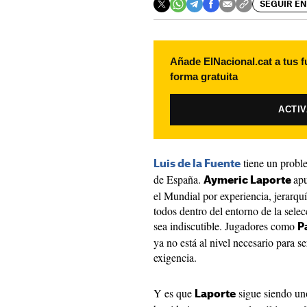
SEGUIR EN
Añade ElNacional.cat a tus f
forma gratuita
ACTI
tiene un proble
Luis de la Fuente
de España.
apu
Aymeric Laporte
el Mundial por experiencia, jerarquí
todos dentro del entorno de la selec
sea indiscutible. Jugadores como
P
ya no está al nivel necesario para s
exigencia.
Y es que
sigue siendo uno
Laporte