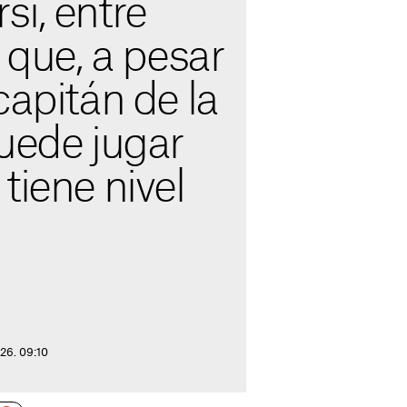
í, entre
e que, a pesar
capitán de la
uede jugar
tiene nivel
026. 09:10