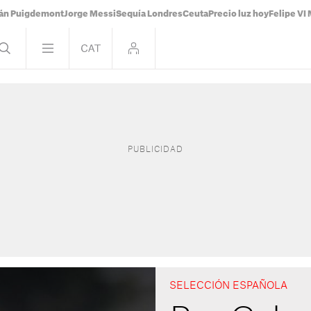
ián Puigdemont
Jorge Messi
Sequía Londres
Ceuta
Precio luz hoy
Felipe VI 
SELECCIÓN ESPAÑOLA