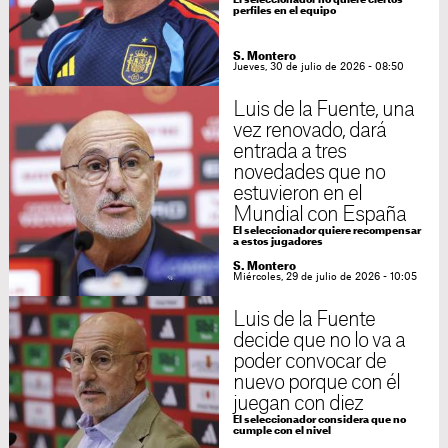
El seleccionador no quiere ciertos
perfiles en el equipo
S. Montero
Jueves, 30 de julio de 2026 - 08:50
Luis de la Fuente, una
vez renovado, dará
entrada a tres
novedades que no
estuvieron en el
Mundial con España
El seleccionador quiere recompensar
a estos jugadores
S. Montero
Miércoles, 29 de julio de 2026 - 10:05
Luis de la Fuente
decide que no lo va a
poder convocar de
nuevo porque con él
juegan con diez
El seleccionador considera que no
cumple con el nivel