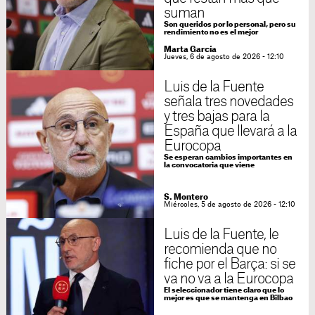
suman
Son queridos por lo personal, pero su
rendimiento no es el mejor
Marta García
Jueves, 6 de agosto de 2026 - 12:10
Luis de la Fuente
señala tres novedades
y tres bajas para la
España que llevará a la
Eurocopa
Se esperan cambios importantes en
la convocatoria que viene
S. Montero
Miércoles, 5 de agosto de 2026 - 12:10
Luis de la Fuente, le
recomienda que no
fiche por el Barça: si se
va no va a la Eurocopa
El seleccionador tiene claro que lo
mejor es que se mantenga en Bilbao