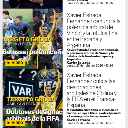
Marta García
Lunes, 27 de julio de 2026 - 14:35
Xavier Estrada
Fernández denuncia la
polémica arbitral de
Vinčić y la trifulca final
entre España y
Argentina
Xavier Estrada Fernández denuncia
la polémica arbitral de Vinčić y la
trifulca de la final entre España y
Argentina
Xavier Estrada
Lunes, 27 de julio de 2026 - 13:24
Xavier Estrada
Fernández critica las
designaciones
arbitrales de Collina y
la FIFA en el Francia-
España
El exárbitro cuestiona la elección de
Barton, ve roja a Olise, avala el penalti
a Lamine y pide transparencia
Xavier Estrada
Lunes, 27 de julio de 2026 - 12:57