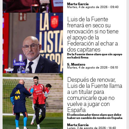
Marta García
Martes, 4 de agosto de 2026 - 09:40
Luis de la Fuente
frenará en seco su
renovación si no tiene
el apoyo de la
Federación al echar a
dos capitanes
De la Fuente tiene claro que sin apoyo
no habrá firma
S. Montero
Martes, 4 de agosto de 2026 - 08:10
Después de renovar,
Luis de la Fuente llama
a un titular para
comunicarle que no
vuelve a jugar con
España
El seleccionador tiene claro que debe
haber un cambio de rumbo en España
Marta García
Lunes, 3 de agosto de 2026 - 14:40