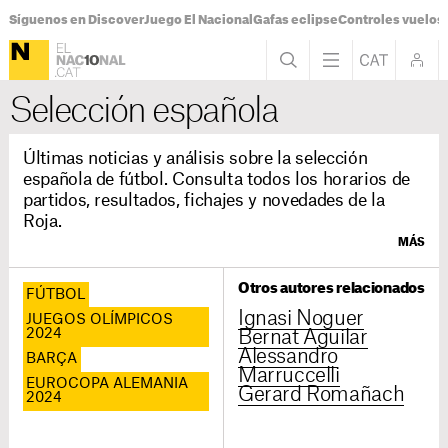
Síguenos en Discover
Juego El Nacional
Gafas eclipse
Controles vuelos I
Selección española
Últimas noticias y análisis sobre la selección
española de fútbol. Consulta todos los horarios de
partidos, resultados, fichajes y novedades de la
Roja.
MÁS
Otros autores relacionados
FÚTBOL
Ignasi Noguer
JUEGOS OLÍMPICOS
2024
Bernat Aguilar
Alessandro
BARÇA
Marruccelli
EUROCOPA ALEMANIA
Gerard Romañach
2024