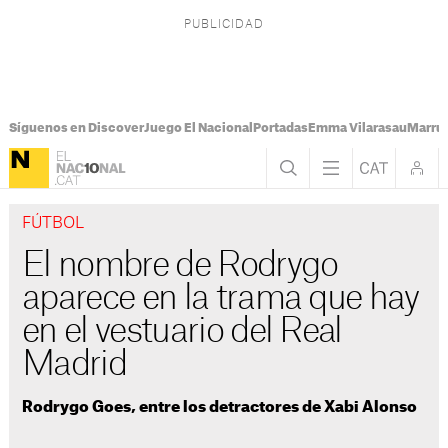
Síguenos en Discover
Juego El Nacional
Portadas
Emma Vilarasau
Marru
FÚTBOL
El nombre de Rodrygo
aparece en la trama que hay
en el vestuario del Real
Madrid
Rodrygo Goes, entre los detractores de Xabi Alonso